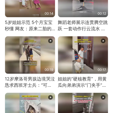
00:14
00:12
5岁姐姐示范 5个月宝宝
舞蹈老师展示连贯腾空跳
秒懂 网友：原来二胎的
跃 一套动作行云流水 节
快乐长这样
奏感拉满 网友：怎么做
到又舞又武的？
00:19
00:17
12岁摩洛哥男孩边境哭泣
姐姐的“硬核教育”，用黄
恳求西班牙士兵：“可不
瓜向弟弟演示“门夹手”，
可以不要把我遣返回国”
网友：果然言传不如身
教！