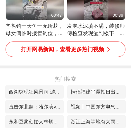
00:42
00:36
爸爸钓一天鱼一无所获，
发泡水泥填不满，装修师
母女俩临时接管钓位，用
傅检查发现漏到楼下：出
玩具鱼竿钓上大鱼
风口未延伸到外墙
打开网易新闻，查看更多热门视频
热门搜索
西湖突现狂风暴雨 游客瞬间被浇透
情侣福建平潭拍日出时坠崖
直击东北超：哈尔滨vs通辽
视频丨中国东方电气集团原党组副书记、董事宋致远被查
永和豆浆创始人林炳生去世
浙江上海等地有大雨或暴雨