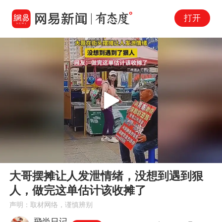
打开
Play
00:00
00:12
En
大哥摆摊让人发泄情绪，没想到遇到狠
fu
人，做完这单估计该收摊了
声明：取材网络，谨慎辨别
飛尚日记