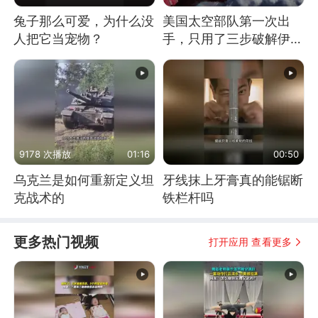
兔子那么可爱，为什么没
美国太空部队第一次出
人把它当宠物？
手，只用了三步破解伊朗
防空
9178 次播放
01:16
00:50
乌克兰是如何重新定义坦
牙线抹上牙膏真的能锯断
克战术的
铁栏杆吗
更多热门视频
打开应用 查看更多