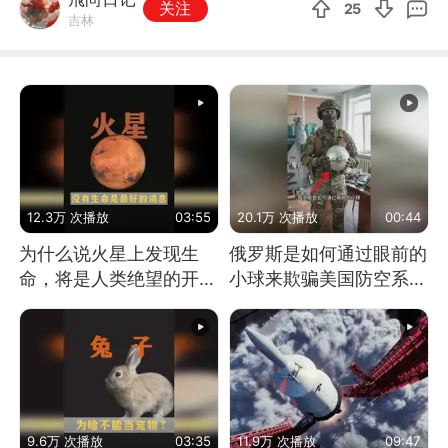
关注
25
吉林
12.3万 次播放
03:55
20.1万 次播放
00:44
为什么说火星上发现生
俄罗斯是如何通过眼前的
命，将是人类绝望的开
小球来欺骗美国防空系统
始？
的
9.6万 次播放
03:35
11.9万 次播放
09:47