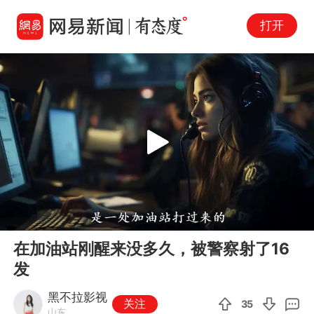
打开
Play
00:00
10:57
En
在加油站刚醒来没多久，被警察射了16
fu
发
黑不拉影视
关注
35
山东