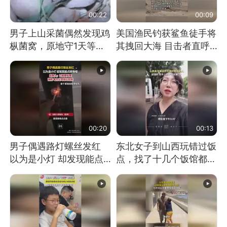
00:22
00:09
男子上山采菌偶然发现鸡
美国渔民钓获鲨鱼徒手将
枞菌窝，原地守1天等它
其拽回大海 目击者直呼
长大：挖了140多朵
震惊 （视频来源：参考
消息）
00:20
00:13
男子偶遇路灯螺丝发红
东北女子到山西玩错过饭
以为是小灯 却发现能点
点，找了十几个饭馆都没
燃香烟 当事人：已报警
开门：午休到几点
处理