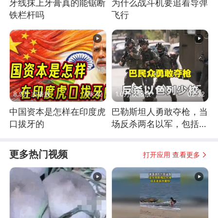
牙线抹上牙膏真的能锯断
为什么战斗机要追着导弹
铁栏杆吗
飞行
8.9万 次播放
06:42
1.6万 次播放
02:32
中国资本是怎样在印度虎
巴勒斯坦人勇敢夺枪，当
口拔牙的
场反杀两名以军，包括一
名少校
更多热门视频
打开应用 查看更多