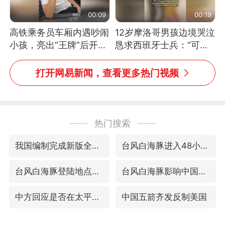
00:09
00:19
高铁乘务员车厢内遇吵闹
12岁摩洛哥男孩边境哭泣
小孩，亮出“王牌”后开启
恳求西班牙士兵：“可不
一键静音
可以不要把我遣返回国”
打开网易新闻，查看更多热门视频
热门搜索
我国编制完成新版全月地质图
台风白海豚进入48小时警戒线
台风白海豚登陆地点更新
台风白海豚影响中国已成定局
中方回应是否在太平洋海底开采稀土
中国五箭齐发反制美国