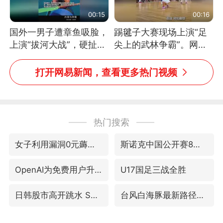
00:15
00:16
国外一男子遭章鱼吸脸，
踢毽子大赛现场上演“足
上演“拔河大战”，硬扯加
尖上的武林争霸”。网
铁棒敲打方才挣脱
友：这哪是踢毽子，分明
是武侠片现场！#睡个好
打开网易新闻，查看更多热门视频
觉
热门搜索
女子利用漏洞0元薅走3000多件家电
斯诺克中国公开赛8日开杆
OpenAI为免费用户升级GPT-5.6 Luna
U17国足三战全胜
日韩股市高开跳水 SK海力士下挫转跌
台风白海豚最新路径研判来了