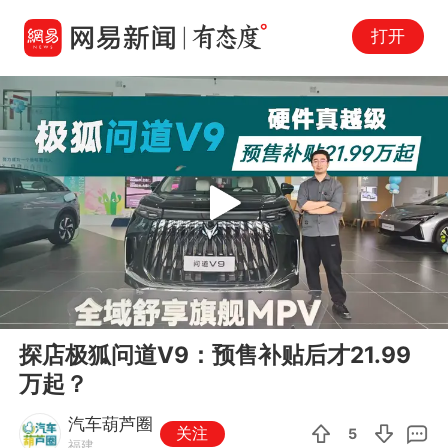
打开
Play
00:00
04:50
En
探店极狐问道V9：预售补贴后才21.99
fu
万起？
汽车葫芦圈
关注
5
福建