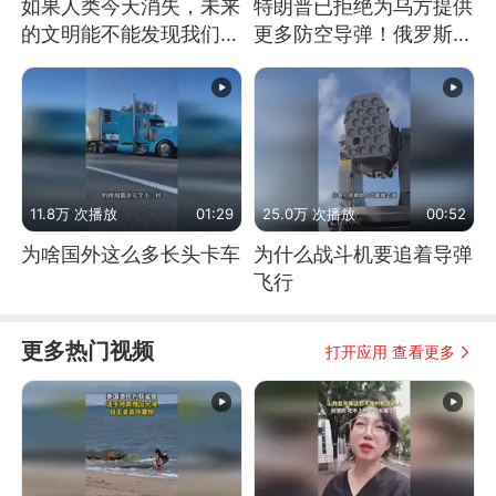
如果人类今天消失，未来
特朗普已拒绝为乌方提供
的文明能不能发现我们存
更多防空导弹！俄罗斯抓
在过？
住窗口期猛炸基辅
11.8万 次播放
01:29
25.0万 次播放
00:52
为啥国外这么多长头卡车
为什么战斗机要追着导弹
飞行
更多热门视频
打开应用 查看更多