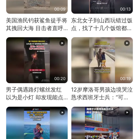
00:09
00:13
美国渔民钓获鲨鱼徒手将
东北女子到山西玩错过饭
其拽回大海 目击者直呼
点，找了十几个饭馆都没
震惊 （视频来源：参考
开门：午休到几点
消息）
00:20
00:19
男子偶遇路灯螺丝发红
12岁摩洛哥男孩边境哭泣
以为是小灯 却发现能点
恳求西班牙士兵：“可不
燃香烟 当事人：已报警
可以不要把我遣返回国”
处理