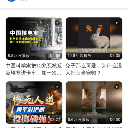
8.8万 次播放
05:04
10.9万 次播放
03:35
中国科学家把10兆瓦核反
兔子那么可爱，为什么没
应堆塞进卡车，加一次燃
人把它当宠物？
料能跑几十年
03:27
6.6万 次播放
00:50