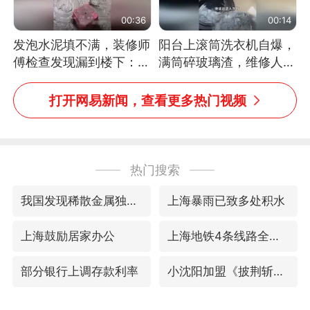
00:36
00:14
发泡水泥填不满，装修师
阳台上滚筒洗衣机自爆，
傅检查发现漏到楼下：出
满筒碎玻璃渣，维修人员
风口未延伸到外墙
称是人为原因，从未见过
洗衣机自爆
打开网易新闻，查看更多热门视频
热门搜索
我国发现稀散金属独立新矿物——乌斯河锗矿
上海暴雨已致多处积水
上海鼓励居家办公
上海地铁4条线路全线停运
部分银行上调存款利率
小沈阳加盟《披荆斩棘》