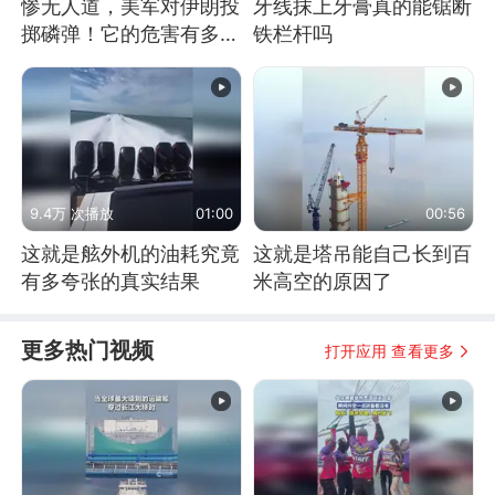
惨无人道，美军对伊朗投
牙线抹上牙膏真的能锯断
掷磷弹！它的危害有多
铁栏杆吗
大？
9.4万 次播放
01:00
00:56
这就是舷外机的油耗究竟
这就是塔吊能自己长到百
有多夸张的真实结果
米高空的原因了
更多热门视频
打开应用 查看更多