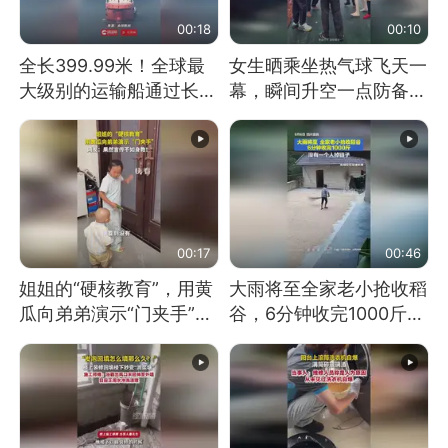
00:18
00:10
全长399.99米！全球最
女生晒乘坐热气球飞天一
大级别的运输船通过长江
幕，瞬间升空一点防备都
大桥这一幕，太震撼了！
没有
00:17
00:46
姐姐的“硬核教育”，用黄
大雨将至全家老小抢收稻
瓜向弟弟演示“门夹手”，
谷，6分钟收完1000斤，
网友：果然言传不如身
没有一个人掉链子
教！