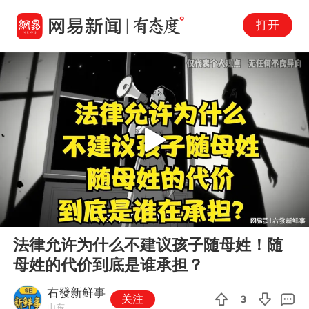
打开
Play
00:00
04:28
En
法律允许为什么不建议孩子随母姓！随
fu
母姓的代价到底是谁承担？
右發新鲜事
关注
3
山东