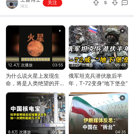
关注
5
湖北
12.4万 次播放
03:55
3727 次播放
05:48
为什么说火星上发现生
俄军坦克兵潜伏敌后半
命，将是人类绝望的开
年，T-72变身“地下堡垒”
始？
8.6万 次播放
05:04
04:35