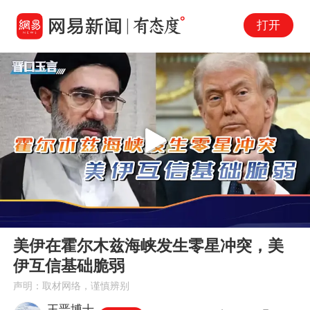
打开
Play
00:00
02:35
En
美伊在霍尔木兹海峡发生零星冲突，美
fu
伊互信基础脆弱
声明：取材网络，谨慎辨别
王晋博士