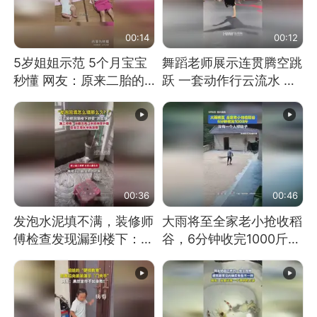
00:14
00:12
5岁姐姐示范 5个月宝宝
舞蹈老师展示连贯腾空跳
秒懂 网友：原来二胎的
跃 一套动作行云流水 节
快乐长这样
奏感拉满 网友：怎么做
到又舞又武的？
00:36
00:46
发泡水泥填不满，装修师
大雨将至全家老小抢收稻
傅检查发现漏到楼下：出
谷，6分钟收完1000斤，
风口未延伸到外墙
没有一个人掉链子