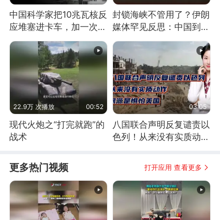
中国科学家把10兆瓦核反
封锁海峡不管用了？伊朗
应堆塞进卡车，加一次燃
媒体罕见反思：中国到底
料能跑几十年
是不是在"拆台"
22.9万 次播放
00:52
03:05
现代火炮之“打完就跑”的
八国联合声明反复谴责以
战术
色列！从来没有实质动
作！根源是惧怕美国
更多热门视频
打开应用 查看更多