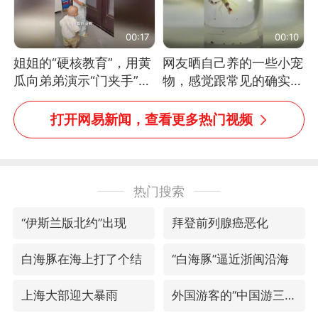
00:17
00:10
姐姐的“硬核教育”，用黄
网友晒自己养的一些小宠
瓜向弟弟演示“门夹手”，
物，感觉跟常见的确实有
网友：果然言传不如身
些不一样
教！
打开网易新闻，查看更多热门视频
热门搜索
“伊斯兰版北约”出现
拜登前列腺癌恶化
白海豚在海上打了个结
“白海豚”逼近浙闽沿海
上海大部迎大暴雨
外国游客的“中国游三件套”火了