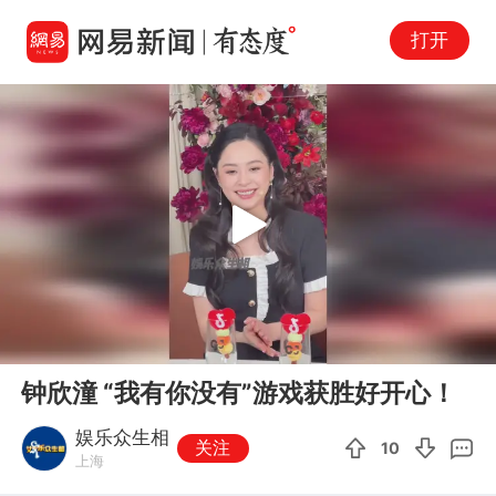
打开
Play
00:00
00:11
En
钟欣潼 “我有你没有”游戏获胜好开心！
fu
娱乐众生相
关注
10
上海