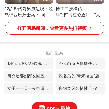
12岁摩洛哥男孩边境哭泣
博主口技模仿古
恳求西班牙士兵：“可不
筝“弹”《枉凝眉》，“太
可以不要把我遣返回国”
像了～你是吃古筝长大的
吗？”“或将成为首位考级
打开网易新闻，查看更多热门视频
不带古筝的选手。”（来
源：新华每日电讯）
热门搜索
1岁宝宝碰坏纸巾盒 宝妈被索赔924元
台风白海豚体型变大近似13个浙江面积
泰交通部副部长回应中国人遭歧视手势
改名后的“青海拉面”店
女子开一天一夜空调后二氧化碳中毒
段绚竞因公牺牲 年仅44岁
App内播放