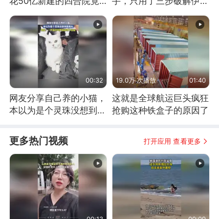
花50亿新建的四合院竟
手，只用了三步破解伊朗
没人住，发生了啥
防空
00:32
19.0万 次播放
01:40
网友分享自己养的小猫，
这就是全球航运巨头疯狂
本以为是个灵珠没想到是
抢购这种铁盒子的原因了
魔丸
更多热门视频
打开应用 查看更多
00:13
00:09