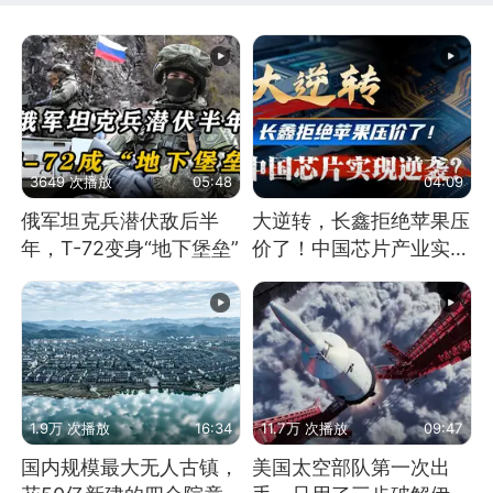
3649 次播放
05:48
04:09
俄军坦克兵潜伏敌后半
大逆转，长鑫拒绝苹果压
年，T-72变身“地下堡垒”
价了！中国芯片产业实现
怎样的逆袭？
1.9万 次播放
16:34
11.7万 次播放
09:47
国内规模最大无人古镇，
美国太空部队第一次出