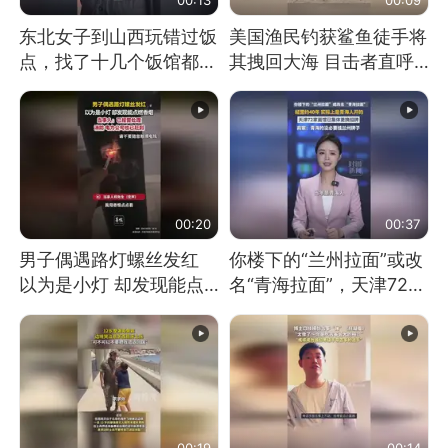
东北女子到山西玩错过饭
美国渔民钓获鲨鱼徒手将
点，找了十几个饭馆都没
其拽回大海 目击者直呼
开门：午休到几点
震惊 （视频来源：参考
消息）
00:20
00:37
男子偶遇路灯螺丝发红
你楼下的“兰州拉面”或改
以为是小灯 却发现能点
名“青海拉面”，天津72家
燃香烟 当事人：已报警
面馆已集体更换招牌
处理
00:19
00:14