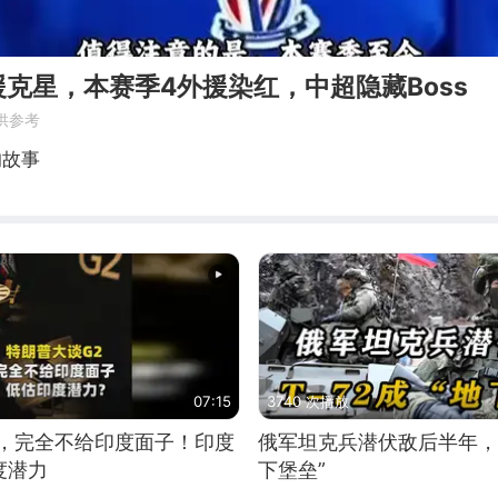
克星，本赛季4外援染红，中超隐藏Boss
供参考
的故事
07:15
3740 次播放
2，完全不给印度面子！印度
俄军坦克兵潜伏敌后半年，T
度潜力
下堡垒”