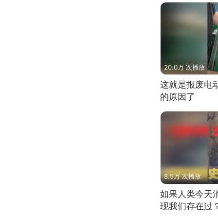
20.0万 次播放
这就是报废电
的原因了
8.5万 次播放
如果人类今天
现我们存在过