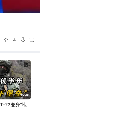
00:26
Enter
fullscreen
4
05:48
-72变身“地