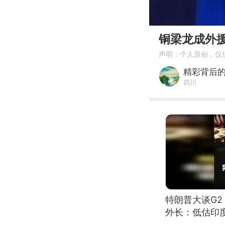
00:00
铜梁龙成外援
声明：个人原创，仅
精彩背后
四川
特朗普大谈G
外长：低估印