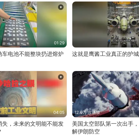
01:29
动车电池不能整块扔进熔炉
这就是鹰酱工业真正的护城
04:05
12.0万 次播放
消失，未来的文明能不能发
美国太空部队第一次出手，
？
解伊朗防空