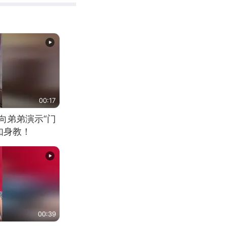
00:17
向弟弟演示“门
如身教！
00:39