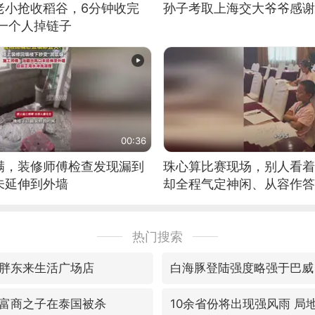
老小抢收稻谷，6分钟收完
孙子考取上海交大爷爷感谢
有一个人掉链子
00:36
满，装修师傅检查发现漏到
珠心算比赛现场，别人看着
未延伸到外墙
却全程气定神闲、从容作答
军。网友：这淡定的样子，
力！（人民日报）
热门搜索
胖东来生活广场店
白海豚登陆强度略强于巴威
富商之子在泰国被杀
10余省份将出现强风雨 局