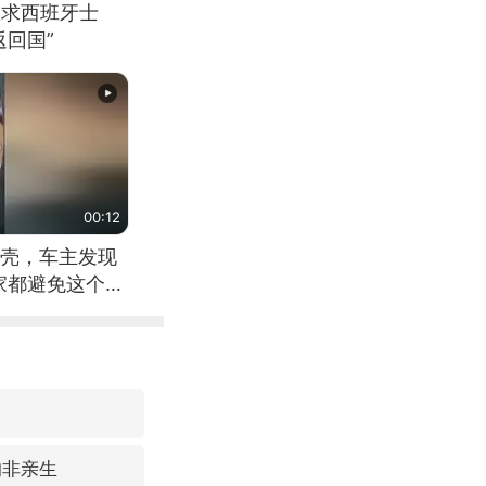
恳求西班牙士
回国”
00:12
壳，车主发现
家都避免这个危
均非亲生