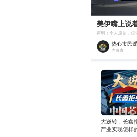
00:00
美伊嘴上说
声明：个人原创，仅
热心市民
内蒙古
大逆转，长鑫
产业实现怎样