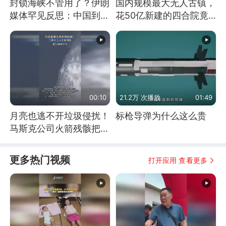
封锁海峡不管用了？伊朗
国内规模最大无人古镇，
媒体罕见反思：中国到底
花50亿新建的四合院竟
是不是在"拆台"
没人住，发生了啥
00:10
21.2万 次播放
01:49
月亮也逃不开垃圾侵扰！
标枪导弹为什么这么贵
马斯克公司火箭残骸把月
球撞个坑
更多热门视频
打开应用 查看更多