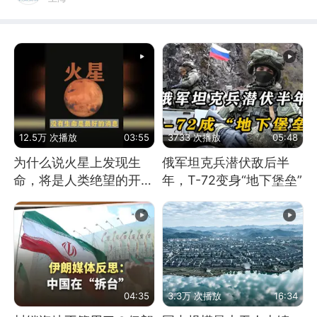
12.5万 次播放
03:55
3733 次播放
05:48
为什么说火星上发现生
俄军坦克兵潜伏敌后半
命，将是人类绝望的开
年，T-72变身“地下堡垒”
始？
04:35
3.3万 次播放
16:34