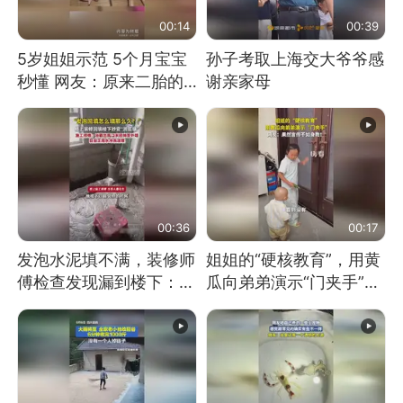
00:14
00:39
5岁姐姐示范 5个月宝宝
孙子考取上海交大爷爷感
秒懂 网友：原来二胎的
谢亲家母
快乐长这样
00:36
00:17
发泡水泥填不满，装修师
姐姐的“硬核教育”，用黄
傅检查发现漏到楼下：出
瓜向弟弟演示“门夹手”，
风口未延伸到外墙
网友：果然言传不如身
教！