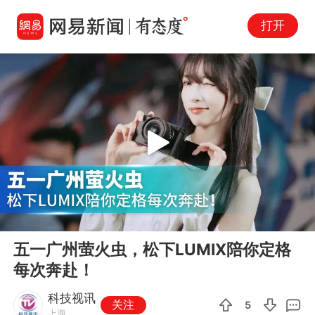
打开
Play
00:00
00:44
En
五一广州萤火虫，松下LUMIX陪你定格
fu
每次奔赴！
科技视讯
关注
5
上海