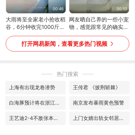
00:46
00:10
大雨将至全家老小抢收稻
网友晒自己养的一些小宠
谷，6分钟收完1000斤，
物，感觉跟常见的确实有
没有一个人掉链子
些不一样
打开网易新闻，查看更多热门视频
热门搜索
上海有出现龙卷潜势
王传君 《披荆斩棘》
白海豚预计将在浙江苍南到三门一带登陆
南京发布暴雨黄色预警
王艺迪2-4不敌张本美和止步4强
上门女婿出轨女邻居多年被判重婚罪