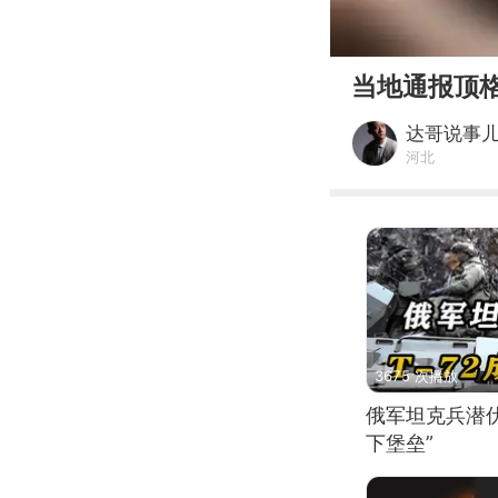
00:00
当地通报顶
达哥说事
河北
3675 次播放
俄军坦克兵潜伏
下堡垒”