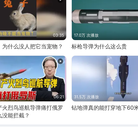
03:35
17.0万 次播放
，为什么没人把它当宠物？
标枪导弹为什么这么贵
06:21
31.5万 次播放
产火烈鸟巡航导弹痛打俄罗
钻地弹真的能打穿地下60
么没能拦截？