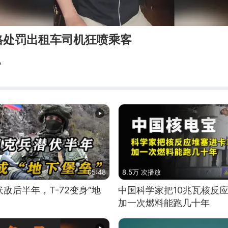
格处罚出租车司机狂喷乘客
儿
05:48
8.5万 次播放
敌后半年，T-72变身“地
中国科学家把10兆瓦核反
加一次燃料能跑几十年