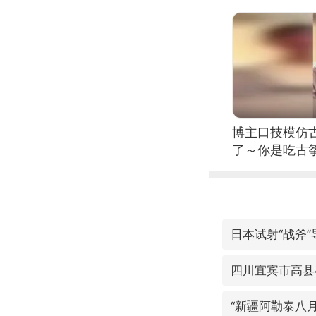
博主口技模仿古
了～你是吃古筝
位考级不带古
日电讯）
日本试射“战斧
四川宜宾市高县4
“新疆阿勒泰八