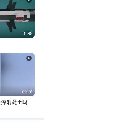
01:49
00:36
米深混凝土吗