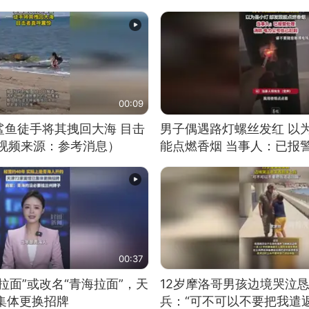
00:09
鲨鱼徒手将其拽回大海 目击
男子偶遇路灯螺丝发红 以
（视频来源：参考消息）
能点燃香烟 当事人：已报
00:37
拉面”或改名“青海拉面”，天
12岁摩洛哥男孩边境哭泣
集体更换招牌
兵：“可不可以不要把我遣返