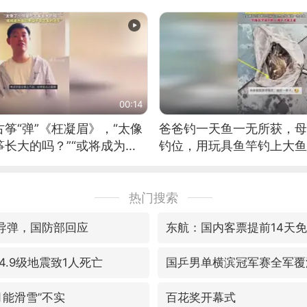
00:14
筝“弹”《枉凝眉》，“太像
爸爸钓一天鱼一无所获，母
长大的吗？”“或将成为首
钓位，用玩具鱼竿钓上大鱼
筝的选手。”（来源：新华每
热门搜索
”导弹，国防部回应
东航：国内客票提前14天
.9级地震致1人死亡
国乒男单横滨冠军赛全军覆
月能滑雪”不实
百花奖开幕式