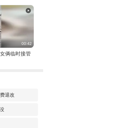
00:42
女俩临时接管
免费退改
没