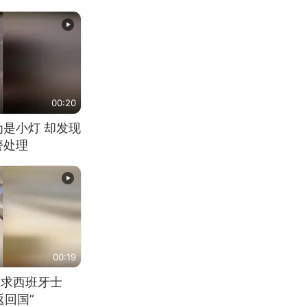
00:20
为是小灯 却发现
警处理
00:19
恳求西班牙士
回国”