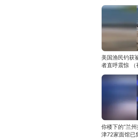
美国渔民钓获
者直呼震惊 
你楼下的“兰州
津72家面馆已