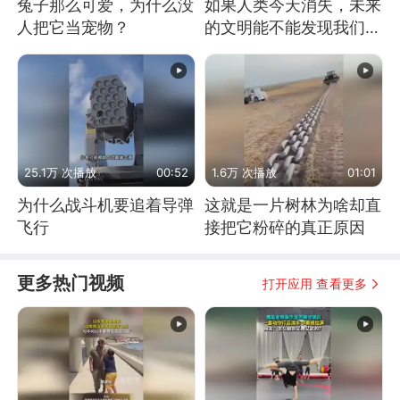
兔子那么可爱，为什么没
如果人类今天消失，未来
人把它当宠物？
的文明能不能发现我们存
在过？
25.1万 次播放
00:52
1.6万 次播放
01:01
为什么战斗机要追着导弹
这就是一片树林为啥却直
飞行
接把它粉碎的真正原因
更多热门视频
打开应用 查看更多