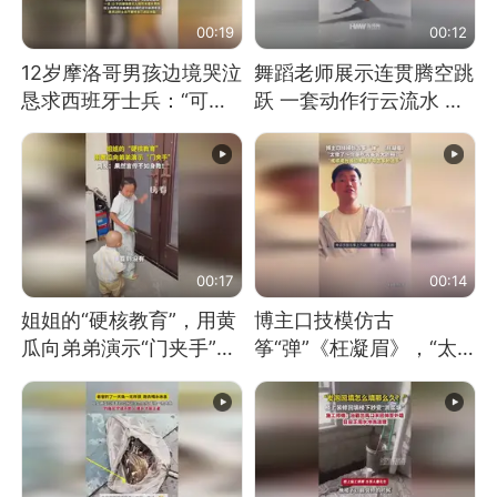
00:19
00:12
12岁摩洛哥男孩边境哭泣
舞蹈老师展示连贯腾空跳
恳求西班牙士兵：“可不
跃 一套动作行云流水 节
可以不要把我遣返回国”
奏感拉满 网友：怎么做
到又舞又武的？
00:17
00:14
姐姐的“硬核教育”，用黄
博主口技模仿古
瓜向弟弟演示“门夹手”，
筝“弹”《枉凝眉》，“太
网友：果然言传不如身
像了～你是吃古筝长大的
教！
吗？”“或将成为首位考级
不带古筝的选手。”（来
源：新华每日电讯）