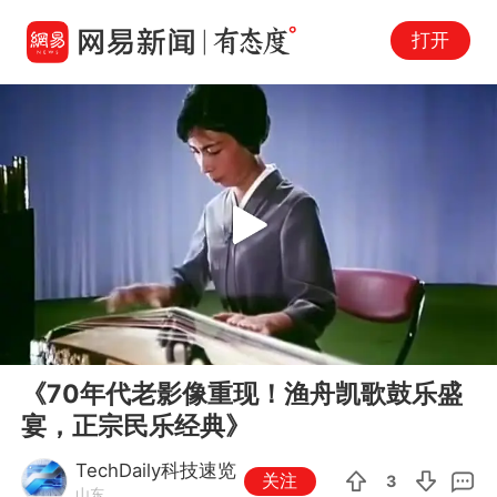
打开
Play
00:00
06:54
En
《70年代老影像重现！渔舟凯歌鼓乐盛
fu
宴，正宗民乐经典》
TechDaily科技速览
关注
3
山东