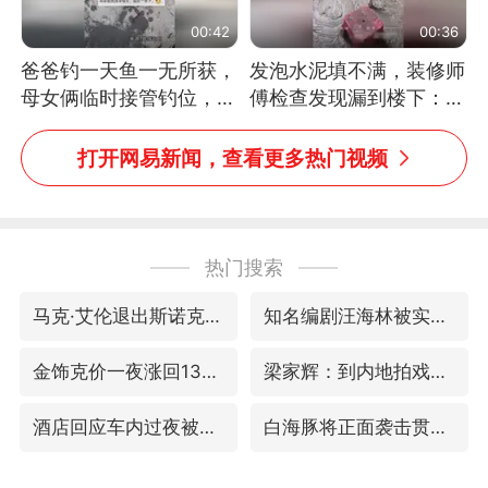
00:42
00:36
爸爸钓一天鱼一无所获，
发泡水泥填不满，装修师
母女俩临时接管钓位，用
傅检查发现漏到楼下：出
玩具鱼竿钓上大鱼
风口未延伸到外墙
打开网易新闻，查看更多热门视频
热门搜索
马克·艾伦退出斯诺克中国公开赛
知名编剧汪海林被实名举报偷税漏税
金饰克价一夜涨回1300元
梁家辉：到内地拍戏不是北上是回归
酒店回应车内过夜被收150元
白海豚将正面袭击贯穿浙江