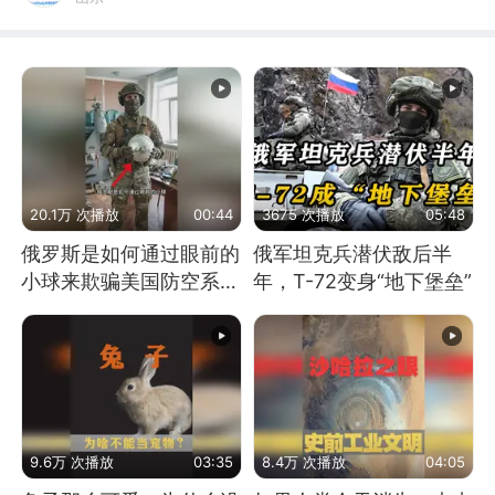
20.1万 次播放
00:44
3675 次播放
05:48
俄罗斯是如何通过眼前的
俄军坦克兵潜伏敌后半
小球来欺骗美国防空系统
年，T-72变身“地下堡垒”
的
9.6万 次播放
03:35
8.4万 次播放
04:05