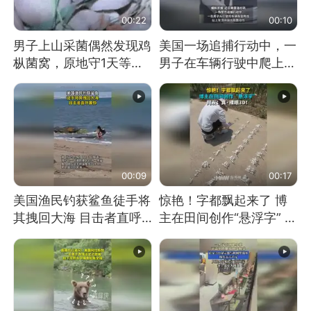
00:22
00:10
男子上山采菌偶然发现鸡
美国一场追捕行动中，一
枞菌窝，原地守1天等它
男子在车辆行驶中爬上车
长大：挖了140多朵
顶跳舞。（新京报）
00:09
00:17
美国渔民钓获鲨鱼徒手将
惊艳！字都飘起来了 博
其拽回大海 目击者直呼
主在田间创作“悬浮字” 网
震惊 （视频来源：参考
友：真·裸眼3D！
消息）