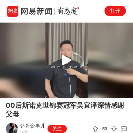
打开
Play
00:00
01:04
En
00后斯诺克世锦赛冠军吴宜泽深情感谢
fu
父母
达哥说事儿
关注
59
河北