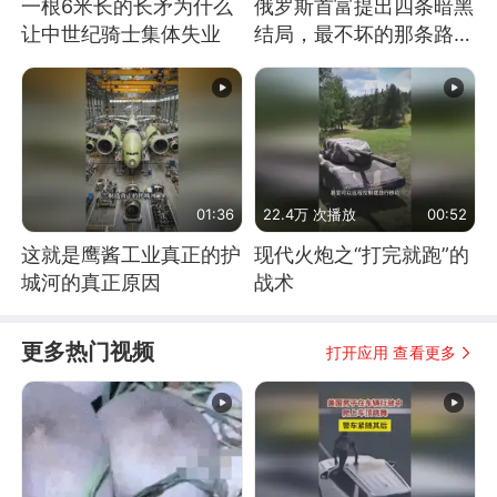
一根6米长的长矛为什么
俄罗斯首富提出四条暗黑
让中世纪骑士集体失业
结局，最不坏的那条路是
通向东方
01:36
22.4万 次播放
00:52
这就是鹰酱工业真正的护
现代火炮之“打完就跑”的
城河的真正原因
战术
更多热门视频
打开应用 查看更多