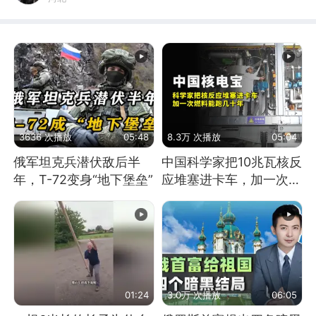
3636 次播放
05:48
8.3万 次播放
05:04
俄军坦克兵潜伏敌后半
中国科学家把10兆瓦核反
年，T-72变身“地下堡垒”
应堆塞进卡车，加一次燃
料能跑几十年
01:24
3.0万 次播放
06:05