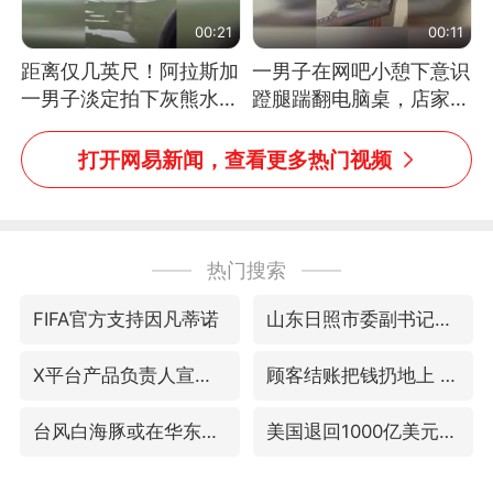
00:21
00:11
距离仅几英尺！阿拉斯加
一男子在网吧小憩下意识
一男子淡定拍下灰熊水中
蹬腿踹翻电脑桌，店家3
捕食鲑鱼全程
台显示器与机械臂损坏
打开网易新闻，查看更多热门视频
热门搜索
FIFA官方支持因凡蒂诺
山东日照市委副书记王峰被查
X平台产品负责人宣布离职
顾客结账把钱扔地上 服务员霸气扔回
台风白海豚或在华东沿海登陆
美国退回1000亿美元关税