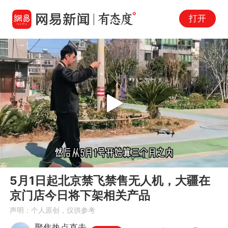
打开
Play
00:00
04:29
En
5月1日起北京禁飞禁售无人机，大疆在
fu
京门店今日将下架相关产品
声明：个人原创，仅供参考
聚焦热点直击