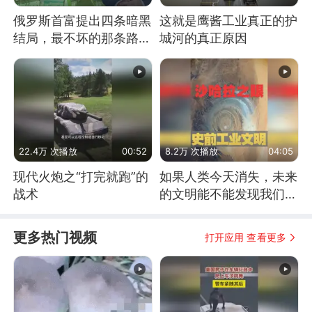
俄罗斯首富提出四条暗黑
这就是鹰酱工业真正的护
结局，最不坏的那条路是
城河的真正原因
通向东方
22.4万 次播放
00:52
8.2万 次播放
04:05
现代火炮之“打完就跑”的
如果人类今天消失，未来
战术
的文明能不能发现我们存
在过？
更多热门视频
打开应用 查看更多