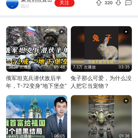
关注
320
四川
3636 次播放
05:48
7.3万 次播放
03:35
俄军坦克兵潜伏敌后半
兔子那么可爱，为什么没
年，T-72变身“地下堡垒”
人把它当宠物？
3.0万 次播放
06:05
01:36