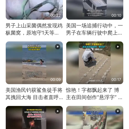
00:22
00:10
男子上山采菌偶然发现鸡
美国一场追捕行动中，一
枞菌窝，原地守1天等它
男子在车辆行驶中爬上车
长大：挖了140多朵
顶跳舞。（新京报）
00:09
00:17
美国渔民钓获鲨鱼徒手将
惊艳！字都飘起来了 博
其拽回大海 目击者直呼
主在田间创作“悬浮字” 网
震惊 （视频来源：参考
友：真·裸眼3D！
消息）