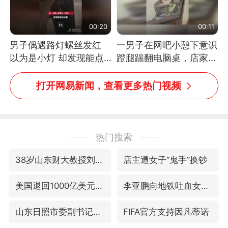
00:20
00:11
男子偶遇路灯螺丝发红
一男子在网吧小憩下意识
以为是小灯 却发现能点
蹬腿踹翻电脑桌，店家3
燃香烟 当事人：已报警
台显示器与机械臂损坏
处理
打开网易新闻，查看更多热门视频
热门搜索
38岁山东财大教授刘海明逝世
店主遭女子“鬼手”换钞
美国退回1000亿美元关税
李亚鹏向地铁吐血女孩捐99999元
山东日照市委副书记王峰被查
FIFA官方支持因凡蒂诺