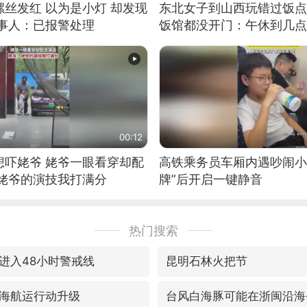
丝发红 以为是小灯 却发现
东北女子到山西玩错过饭点
当事人：已报警处理
饭馆都没开门：午休到几点
00:12
想吓姥爷 姥爷一眼看穿却配
高铁乘务员车厢内遇吵闹小
：姥爷的演技我打满分
牌”后开启一键静音
热门搜索
进入48小时警戒线
昆明石林火把节
海航运行动升级
台风白海豚可能在浙闽沿海