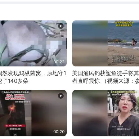
00:22
偶然发现鸡枞菌窝，原地守1
美国渔民钓获鲨鱼徒手将其
了140多朵
者直呼震惊 （视频来源：
00:20