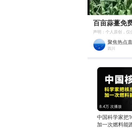
00:00
百亩蒜薹免
声明：个人原创，仅
聚焦热点
四川
8.4万 次播放
中国科学家把
加一次燃料能