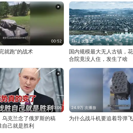
00:52
7179 次播放
完就跑”的战术
国内规模最大无人古镇，花
合院竟没人住，发生了啥
03:06
24.9万 次播放
，乌克兰念了俄罗斯的稿
为什么战斗机要追着导弹飞
胜自己就是胜利