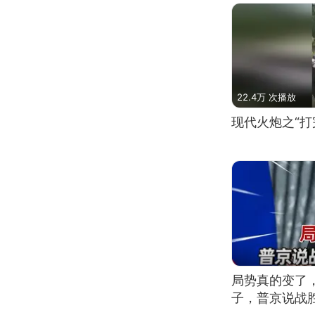
22.4万 次播放
现代火炮之“打
局势真的变了
子，普京说战