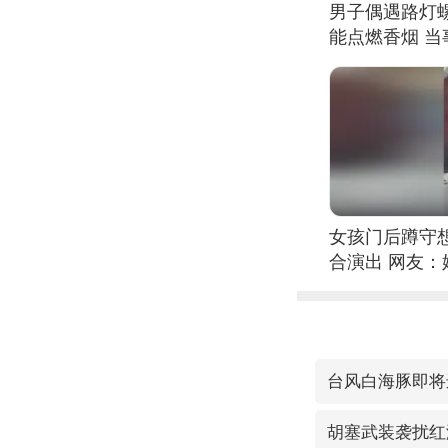
男子偶遇路灯螺
能点燃香烟 
女孩门后蹲守
合演出 网友
台风白海豚即将
胡塞武装袭扰红