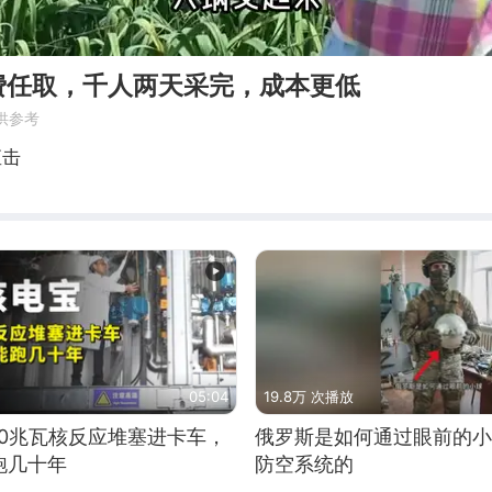
费任取，千人两天采完，成本更低
供参考
直击
05:04
19.8万 次播放
10兆瓦核反应堆塞进卡车，
俄罗斯是如何通过眼前的小
跑几十年
防空系统的