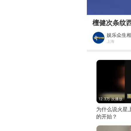
00:00
檀健次条纹
娱乐众生
上海
12.3万 次播放
为什么说火星
的开始？