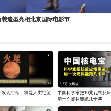
西装造型亮相北京国际电影节
相
03:55
8.5万 次播放
上发现生命，将是人类绝望
中国科学家把10兆瓦核反
加一次燃料能跑几十年