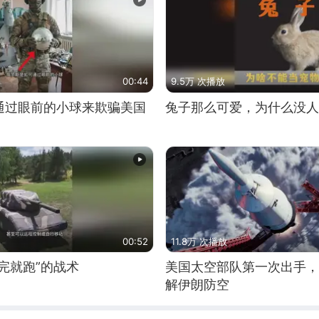
00:44
9.5万 次播放
通过眼前的小球来欺骗美国
兔子那么可爱，为什么没人
00:52
11.8万 次播放
完就跑”的战术
美国太空部队第一次出手，
解伊朗防空