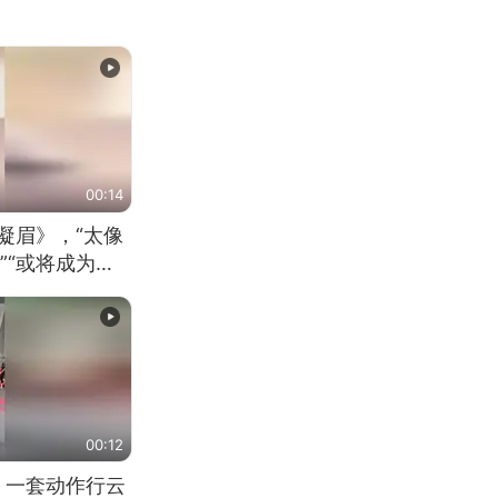
00:14
凝眉》，“太像
”“或将成为首
（来源：新华每
00:12
 一套动作行云