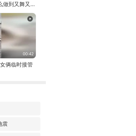
怎么做到又舞又武
00:42
女俩临时接管
地震