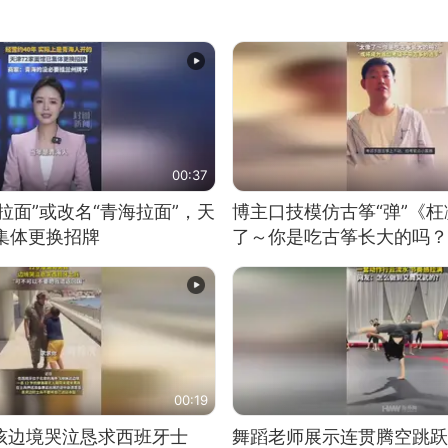
00:37
拉面”或改名“青海拉面”，天
博主口技模仿古筝“弹”《枉
集体更换招牌
了～你是吃古筝长大的吗？
位考级不带古筝的选手。”
日电讯）
00:19
男孩边境哭泣恳求西班牙士
舞蹈老师展示连贯腾空跳跃