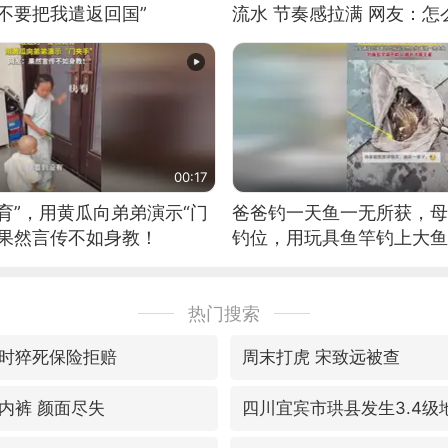
不要把我遣返回国”
流水 节奏感拉满 网友：
的？
00:17
育”，用黄瓜向弟弟演示“门
爸爸钓一天鱼一无所获，母
：果然言传不如身教！
钓位，用玩具鱼竿钓上大鱼
热门搜索
时猝死保险拒赔
周末打虎 宋致远被查
内裤 颜面尽失
四川宜宾市珙县发生3.4级