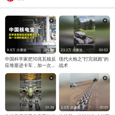
8.8万 次播放
05:04
23.2万 次播放
00:52
中国科学家把10兆瓦核反
现代火炮之“打完就跑”的
应堆塞进卡车，加一次燃
战术
料能跑几十年
01:36
2.0万 次播放
01:01