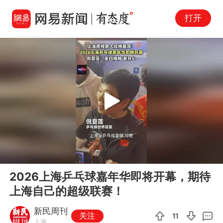
打开
Play
00:00
00:40
En
2026上海乒乓球嘉年华即将开幕，期待
fu
上海自己的超级联赛！
新民周刊
关注
11
上海