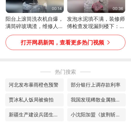
00:14
00:36
阳台上滚筒洗衣机自爆，
发泡水泥填不满，装修师
满筒碎玻璃渣，维修人员
傅检查发现漏到楼下：出
称是人为原因，从未见过
风口未延伸到外墙
洗衣机自爆
打开网易新闻，查看更多热门视频
热门搜索
河北发布暴雨橙色预警
部分银行上调存款利率
贾冰私人饭局被偷拍
我国发现稀散金属独立新矿物——乌斯河锗矿
新疆生产建设兵团生态环境局原局长被查
小沈阳加盟《披荆斩棘》