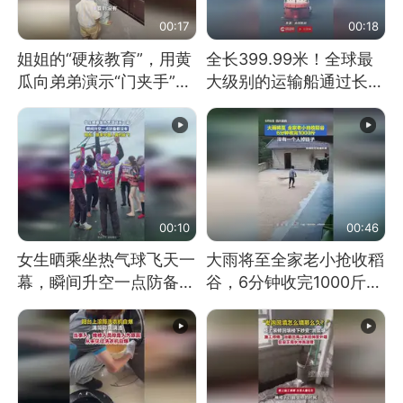
00:17
00:18
姐姐的“硬核教育”，用黄
全长399.99米！全球最
瓜向弟弟演示“门夹手”，
大级别的运输船通过长江
网友：果然言传不如身
大桥这一幕，太震撼了！
教！
00:10
00:46
女生晒乘坐热气球飞天一
大雨将至全家老小抢收稻
幕，瞬间升空一点防备都
谷，6分钟收完1000斤，
没有
没有一个人掉链子