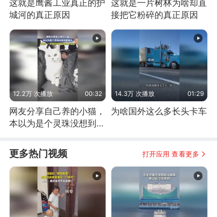
这就是鹰酱工业真正的护
这就是一片树林为啥却直
城河的真正原因
接把它粉碎的真正原因
12.2万 次播放
00:32
14.3万 次播放
01:29
网友分享自己养的小猫，
为啥国外这么多长头卡车
本以为是个灵珠没想到是
魔丸
更多热门视频
打开应用 查看更多