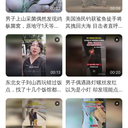
00:22
00:09
男子上山采菌偶然发现鸡
美国渔民钓获鲨鱼徒手将
枞菌窝，原地守1天等它
其拽回大海 目击者直呼
长大：挖了140多朵
震惊 （视频来源：参考
消息）
00:13
00:20
东北女子到山西玩错过饭
男子偶遇路灯螺丝发红
点，找了十几个饭馆都没
以为是小灯 却发现能点
开门：午休到几点
燃香烟 当事人：已报警
处理