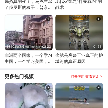
局势真的变了，乌克兰念
现代火炮之“打完就跑”的
了俄罗斯的稿子，普京说
战术
战胜自己就是胜利
8860 次播放
03:23
01:36
非洲两个国家，一个学习
这就是鹰酱工业真正的护
中国，一个学习美国，结
城河的真正原因
果怎么样了？
更多热门视频
打开应用 查看更多