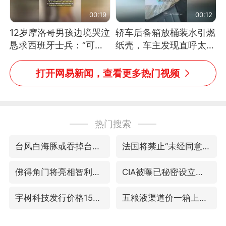
00:19
00:12
12岁摩洛哥男孩边境哭泣
轿车后备箱放桶装水引燃
恳求西班牙士兵：“可不
纸壳，车主发现直呼太危
可以不要把我遣返回国”
险，“拍出来让大家都避
免这个危险”
打开网易新闻，查看更多热门视频
热门搜索
台风白海豚或吞掉台风鲸鱼
法国将禁止“未经同意的电话营销”
佛得角门将亮相智利俱乐部主场
CIA被曝已秘密设立古巴工作组
宇树科技发行价格150.80元/股
五粮液渠道价一箱上涨近百元