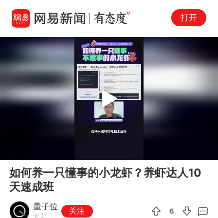
打开
Play
00:00
02:30
En
如何养一只懂事的小龙虾？养虾达人10
fu
天速成班
量子位
关注
6
北京