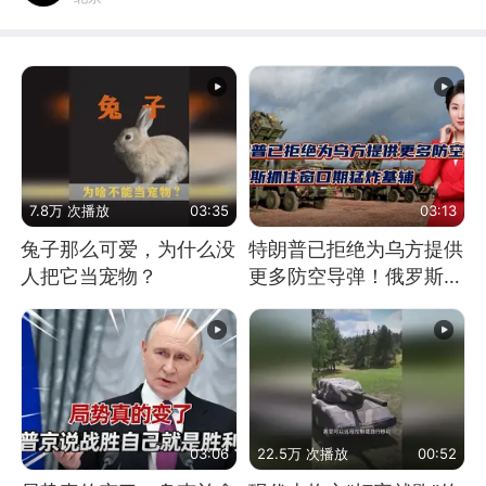
7.8万 次播放
03:35
03:13
兔子那么可爱，为什么没
特朗普已拒绝为乌方提供
人把它当宠物？
更多防空导弹！俄罗斯抓
住窗口期猛炸基辅
03:06
22.5万 次播放
00:52