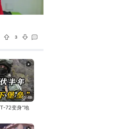
00:38
Enter
fullscreen
3
05:48
-72变身“地