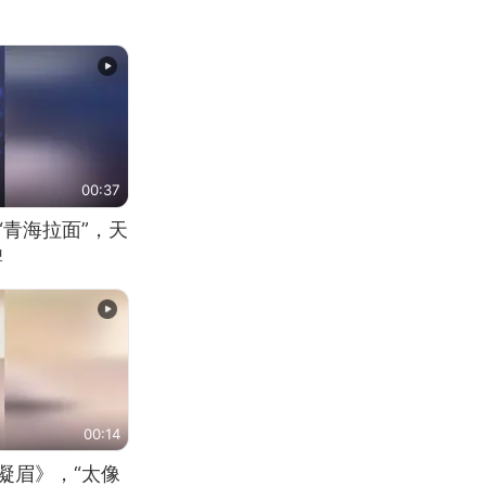
00:37
“青海拉面”，天
牌
00:14
凝眉》，“太像