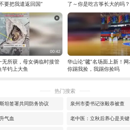
不要把我遣返回国”
了～你是吃古筝长大的吗？
位考级不带古筝的选手。”
日电讯）
00:42
一无所获，母女俩临时接管
华山论“毽”名场面上新！
鱼竿钓上大鱼
你踢我捡，我踢你捡吗
热门搜索
斯坦签署共同防务协议
泉州市委书记张毅恭被查
升气血
老中医：立秋后养心是关键