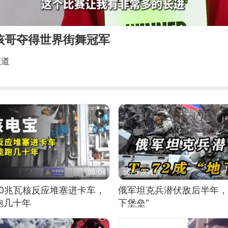
孩哥夺得世界街舞冠军
频道
05:04
3675 次播放
10兆瓦核反应堆塞进卡车，
俄军坦克兵潜伏敌后半年，T
跑几十年
下堡垒”