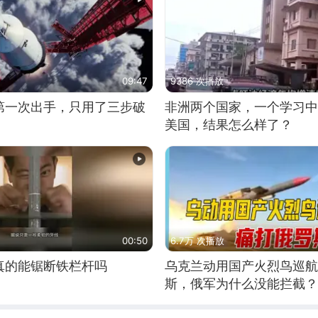
09:47
9386 次播放
第一次出手，只用了三步破
非洲两个国家，一个学习中
美国，结果怎么样了？
00:50
6.7万 次播放
真的能锯断铁栏杆吗
乌克兰动用国产火烈鸟巡航
斯，俄军为什么没能拦截？