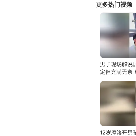
更多热门视频
男子现场解说
定但充满无奈 
有瑕疵 网友：
我没绷住
12岁摩洛哥