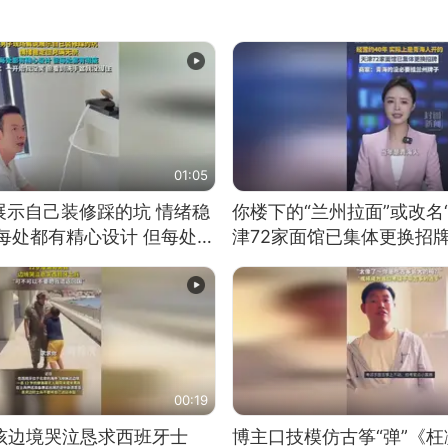
01:05
展示自己装修踩的坑 情绪稳
你楼下的“兰州拉面”或改名
每处都有精心设计 但每处都
津72家面馆已集体更换招
一开始我没笑 但看到洗手盆
00:19
男孩边境哭泣恳求西班牙士
博主口技模仿古筝“弹”《枉