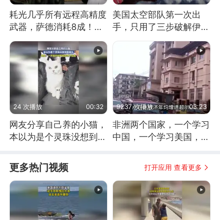
耗光几乎所有远程高精度
美国太空部队第一次出
武器，萨德消耗8成！美
手，只用了三步破解伊朗
国还敢嘲笑俄军吗
防空
24 次播放
00:32
9237 次播放
03:23
网友分享自己养的小猫，
非洲两个国家，一个学习
本以为是个灵珠没想到是
中国，一个学习美国，结
魔丸
果怎么样了？
更多热门视频
打开应用 查看更多