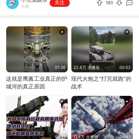
关注
151
云南
01:36
22.6万 次播放
00:52
这就是鹰酱工业真正的护
现代火炮之“打完就跑”的
城河的真正原因
战术
03:21
11.8万 次播放
09:47