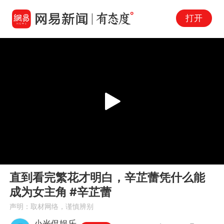
打开
Play
00:00
03:50
En
直到看完繁花才明白，辛芷蕾凭什么能
fu
成为女主角 #辛芷蕾
声明：取材网络，谨慎辨别
小光侃娱乐