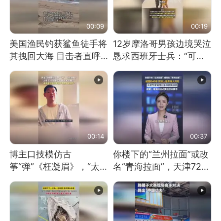
00:09
00:19
美国渔民钓获鲨鱼徒手将
12岁摩洛哥男孩边境哭泣
其拽回大海 目击者直呼
恳求西班牙士兵：“可不
震惊 （视频来源：参考
可以不要把我遣返回国”
消息）
00:14
00:37
博主口技模仿古
你楼下的“兰州拉面”或改
筝“弹”《枉凝眉》，“太
名“青海拉面”，天津72家
像了～你是吃古筝长大的
面馆已集体更换招牌
吗？”“或将成为首位考级
不带古筝的选手。”（来
源：新华每日电讯）