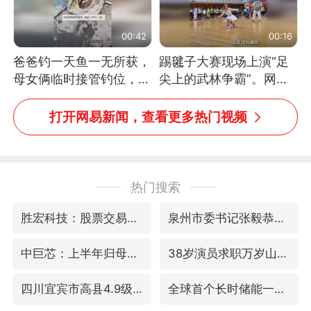
00:42
00:16
爸爸钓一天鱼一无所获，
踢毽子大赛现场上演“足
母女俩临时接管钓位，用
尖上的武林争霸”。网
玩具鱼竿钓上大鱼
友：这哪是踢毽子，分明
是武侠片现场！#睡个好
打开网易新闻，查看更多热门视频
觉
热门搜索
胜宏科技：股票交易异常波动
泉州市委书记张毅恭被查
中巨芯：上半年归母净利润1405.77万元
38岁演员求职万岁山NPC成功
四川宜宾市高县4.9级地震致1人死亡
全球首个长时储能一体化产业园量产