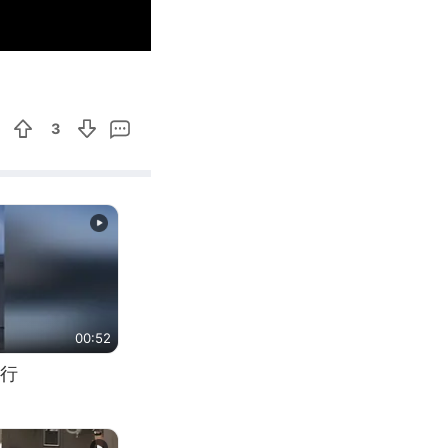
00:06
Enter
fullscreen
3
00:52
行