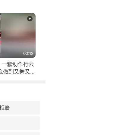
00:12
 一套动作行云
怎么做到又舞又武
拒赔