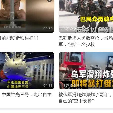
00:50
2.3万 次播放
真的能锯断铁栏杆吗
巴勒斯坦人勇敢夺枪，当场
军，包括一名少校
04:33
4.8万 次播放
！中国神光三号，走出自主
被俄军滑翔炸弹炸了两年，
自己的“空中长臂”