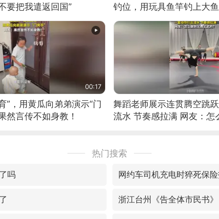
不要把我遣返回国”
钓位，用玩具鱼竿钓上大鱼
00:17
育”，用黄瓜向弟弟演示“门
舞蹈老师展示连贯腾空跳跃
：果然言传不如身教！
流水 节奏感拉满 网友：
的？
热门搜索
了吗
网约车司机充电时猝死保险
了
浙江台州《告全体市民书》