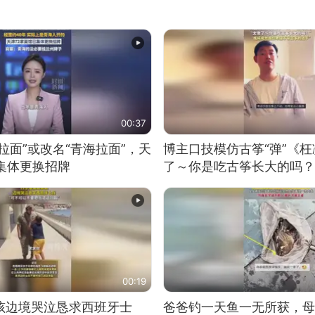
00:37
拉面”或改名“青海拉面”，天
博主口技模仿古筝“弹”《枉
集体更换招牌
了～你是吃古筝长大的吗？
位考级不带古筝的选手。”
日电讯）
00:19
男孩边境哭泣恳求西班牙士
爸爸钓一天鱼一无所获，母