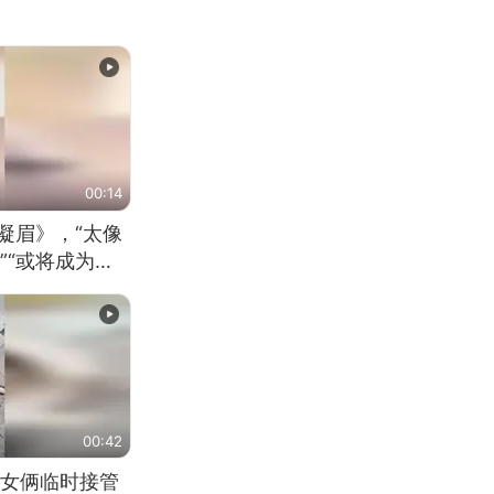
00:14
凝眉》，“太像
”“或将成为首
（来源：新华每
00:42
女俩临时接管