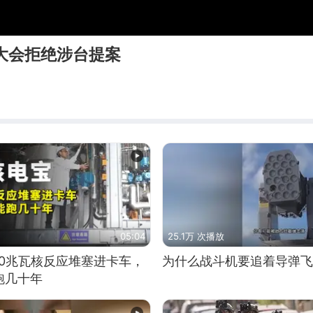
大会拒绝涉台提案
05:04
25.1万 次播放
10兆瓦核反应堆塞进卡车，
为什么战斗机要追着导弹飞
跑几十年