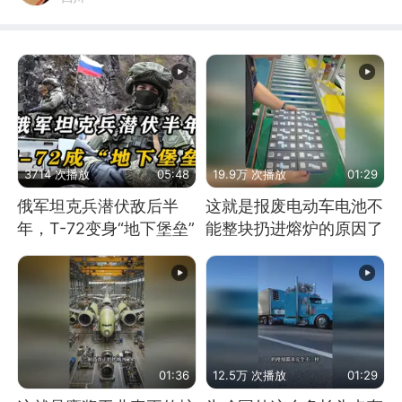
3714 次播放
05:48
19.9万 次播放
01:29
俄军坦克兵潜伏敌后半
这就是报废电动车电池不
年，T-72变身“地下堡垒”
能整块扔进熔炉的原因了
01:36
12.5万 次播放
01:29