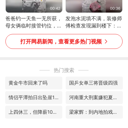
00:42
00:36
爸爸钓一天鱼一无所获，
发泡水泥填不满，装修师
母女俩临时接管钓位，用
傅检查发现漏到楼下：出
玩具鱼竿钓上大鱼
风口未延伸到外墙
打开网易新闻，查看更多热门视频
热门搜索
黄金牛市回来了吗
国乒女单三将晋级四强
情侣平潭拍日出坠崖1死1伤
河南重大刑案嫌犯夏某钢落网
上四休三，但降薪1000元，你接受吗？
梁家辉：到内地拍戏不是北上是回归