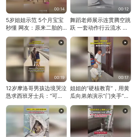
00:14
00:12
5岁姐姐示范 5个月宝宝
舞蹈老师展示连贯腾空跳
秒懂 网友：原来二胎的
跃 一套动作行云流水 节
快乐长这样
奏感拉满 网友：怎么做
到又舞又武的？
00:19
00:17
12岁摩洛哥男孩边境哭泣
姐姐的“硬核教育”，用黄
恳求西班牙士兵：“可不
瓜向弟弟演示“门夹手”，
可以不要把我遣返回国”
网友：果然言传不如身
教！