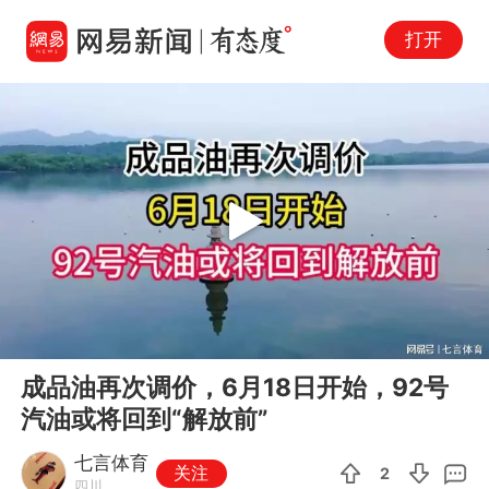
打开
Play
00:00
11:54
En
成品油再次调价，6月18日开始，92号
fu
汽油或将回到“解放前”
七言体育
关注
2
四川