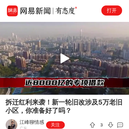
打开
Play
00:00
07:32
En
拆迁红利来袭！新一轮旧改涉及5万老旧
fu
小区，你准备好了吗？
江峰聊情感
关注
3
广东