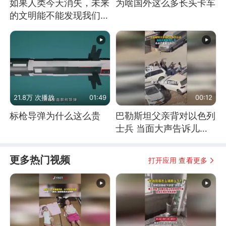
如果人类今天消失，未来
为啥国外这么多长头卡车
的文明能不能发现我们存
在过？
21.8万 次播放
01:49
00:12
标枪导弹为什么这么贵
巴勒斯坦父亲背对以色列
士兵 当面大声告诉儿
子：永远不要害怕他们！
更多热门视频
打开应用 查看更多