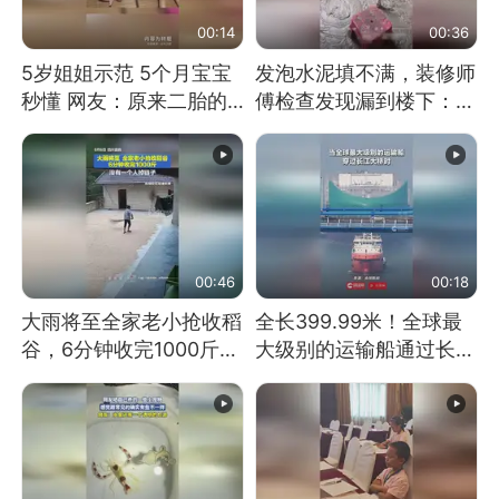
00:14
00:36
5岁姐姐示范 5个月宝宝
发泡水泥填不满，装修师
秒懂 网友：原来二胎的
傅检查发现漏到楼下：出
快乐长这样
风口未延伸到外墙
00:46
00:18
大雨将至全家老小抢收稻
全长399.99米！全球最
谷，6分钟收完1000斤，
大级别的运输船通过长江
没有一个人掉链子
大桥这一幕，太震撼了！