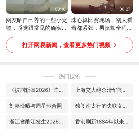
00:10
00:27
网友晒自己养的一些小宠
珠心算比赛现场，别人看
物，感觉跟常见的确实有
着都紧张，男孩却全程气
些不一样
定神闲、从容作答，最终
拿下冠军。网友：这淡定
打开网易新闻，查看更多热门视频
的样子，一看就是有实
力！（人民日报）
热门搜索
《披荆斩棘2026》阵容官宣
上海交大绝杀清华闯进AUBL总决赛
刘嘉玲晒与周星驰合照
独闯南太行的失联女生最后轨迹已确认
浙江省甬江发生2026年第1号洪水
香港刷新1884年以来最高气温纪录