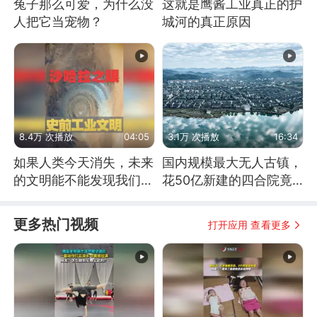
兔子那么可爱，为什么没
这就是鹰酱工业真正的护
人把它当宠物？
城河的真正原因
8.4万 次播放
04:05
3.1万 次播放
16:34
如果人类今天消失，未来
国内规模最大无人古镇，
的文明能不能发现我们存
花50亿新建的四合院竟
在过？
没人住，发生了啥
更多热门视频
打开应用 查看更多