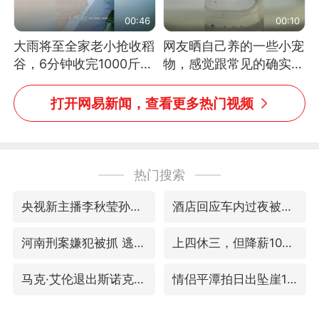
00:46
00:10
大雨将至全家老小抢收稻
网友晒自己养的一些小宠
谷，6分钟收完1000斤，
物，感觉跟常见的确实有
没有一个人掉链子
些不一样
打开网易新闻，查看更多热门视频
热门搜索
央视新主播李秋莹孙亚鹏亮相
酒店回应车内过夜被收150元
河南刑案嫌犯被抓 逃窜时伤害多人
上四休三，但降薪1000元，你接受吗？
马克·艾伦退出斯诺克中国公开赛
情侣平潭拍日出坠崖1死1伤