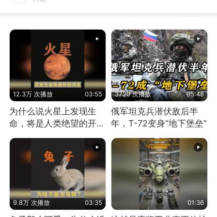
12.3万 次播放
03:55
3720 次播放
05:48
为什么说火星上发现生
俄军坦克兵潜伏敌后半
命，将是人类绝望的开
年，T-72变身“地下堡垒”
始？
9.8万 次播放
03:35
01:36