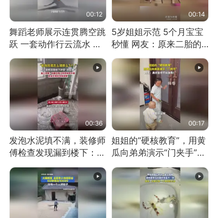
00:12
00:14
舞蹈老师展示连贯腾空跳
5岁姐姐示范 5个月宝宝
跃 一套动作行云流水 节
秒懂 网友：原来二胎的
奏感拉满 网友：怎么做
快乐长这样
到又舞又武的？
00:36
00:17
发泡水泥填不满，装修师
姐姐的“硬核教育”，用黄
傅检查发现漏到楼下：出
瓜向弟弟演示“门夹手”，
风口未延伸到外墙
网友：果然言传不如身
教！