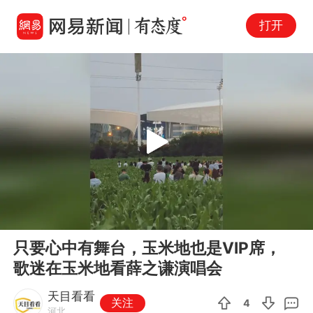
打开
Play
00:00
00:12
En
只要心中有舞台，玉米地也是VIP席，
fu
歌迷在玉米地看薛之谦演唱会
天目看看
关注
4
河北