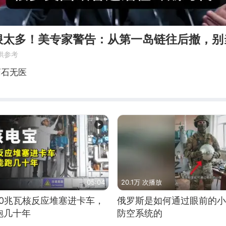
狠太多！美专家警告：从第一岛链往后撤，别
供参考
药石无医
05:04
20.1万 次播放
10兆瓦核反应堆塞进卡车，
俄罗斯是如何通过眼前的小
跑几十年
防空系统的