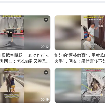
00:12
连贯腾空跳跃 一套动作行云
姐姐的“硬核教育”，用黄瓜
满 网友：怎么做到又舞又武
夹手”，网友：果然言传不
00:19