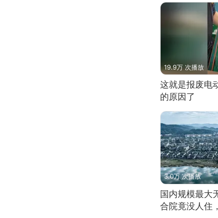
19.9万 次播放
这就是报废电
的原因了
3.0万 次播放
国内规模最大
合院竟没人住