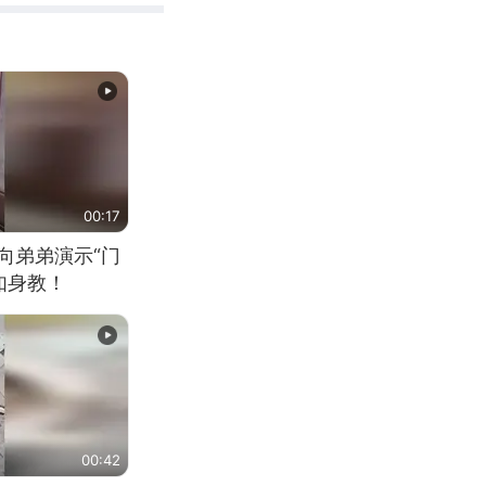
00:17
向弟弟演示“门
如身教！
00:42