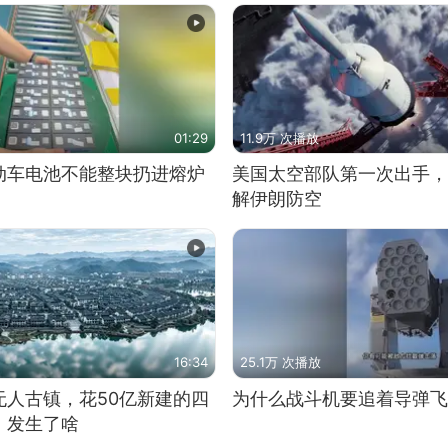
01:29
11.9万 次播放
动车电池不能整块扔进熔炉
美国太空部队第一次出手，
解伊朗防空
16:34
25.1万 次播放
无人古镇，花50亿新建的四
为什么战斗机要追着导弹飞
，发生了啥