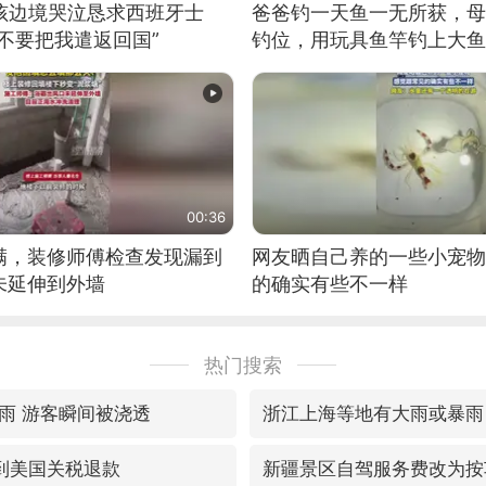
男孩边境哭泣恳求西班牙士
爸爸钓一天鱼一无所获，母
不要把我遣返回国”
钓位，用玩具鱼竿钓上大鱼
00:36
满，装修师傅检查发现漏到
网友晒自己养的一些小宠物
未延伸到外墙
的确实有些不一样
热门搜索
雨 游客瞬间被浇透
浙江上海等地有大雨或暴雨
到美国关税退款
新疆景区自驾服务费改为按