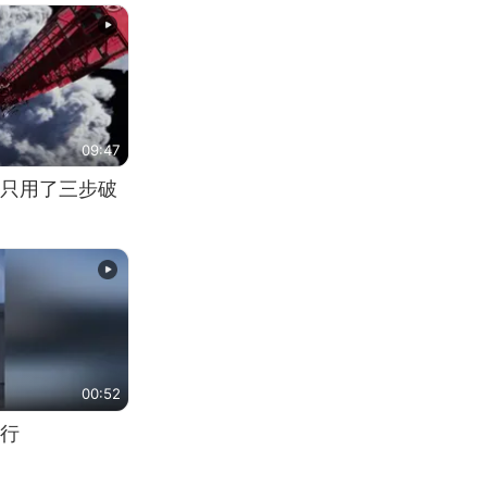
09:47
只用了三步破
00:52
行