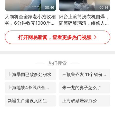
00:46
00:14
大雨将至全家老小抢收稻
阳台上滚筒洗衣机自爆，
谷，6分钟收完1000斤，
满筒碎玻璃渣，维修人员
没有一个人掉链子
称是人为原因，从未见过
洗衣机自爆
打开网易新闻，查看更多热门视频
热门搜索
上海暴雨已致多处积水
三预警齐发 11个省份有大到暴雨
上海地铁4条线路全线停运
朱一龙的鼻子怎么了
新疆生产建设兵团生态环境局原局长被查
上海鼓励居家办公