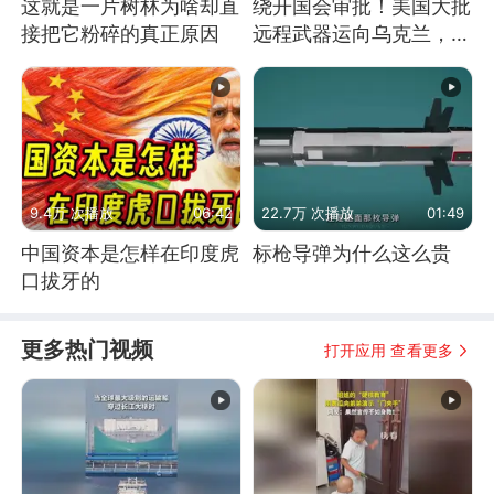
这就是一片树林为啥却直
绕开国会审批！美国大批
接把它粉碎的真正原因
远程武器运向乌克兰，集
中打击俄纵深目标
9.4万 次播放
06:42
22.7万 次播放
01:49
中国资本是怎样在印度虎
标枪导弹为什么这么贵
口拔牙的
更多热门视频
打开应用 查看更多