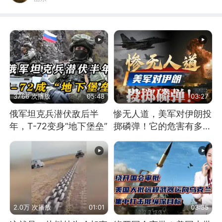
3766 次播放
05:48
03:27
俄军坦克兵潜伏敌后半
惨无人道，美军对伊朗投
年，T-72变身“地下堡垒”
掷磷弹！它的危害有多
大？
2.0万 次播放
01:01
03:35