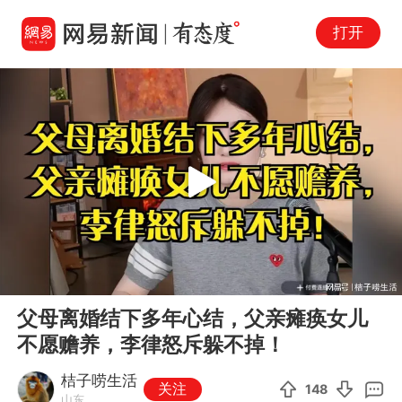
打开
Play
00:00
20:29
En
父母离婚结下多年心结，父亲瘫痪女儿
fu
不愿赡养，李律怒斥躲不掉！
桔子唠生活
关注
148
山东