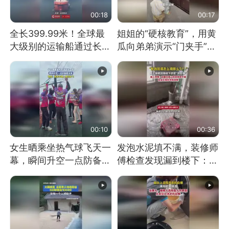
00:18
00:17
全长399.99米！全球最
姐姐的“硬核教育”，用黄
大级别的运输船通过长江
瓜向弟弟演示“门夹手”，
大桥这一幕，太震撼了！
网友：果然言传不如身
教！
00:10
00:36
女生晒乘坐热气球飞天一
发泡水泥填不满，装修师
幕，瞬间升空一点防备都
傅检查发现漏到楼下：出
没有
风口未延伸到外墙