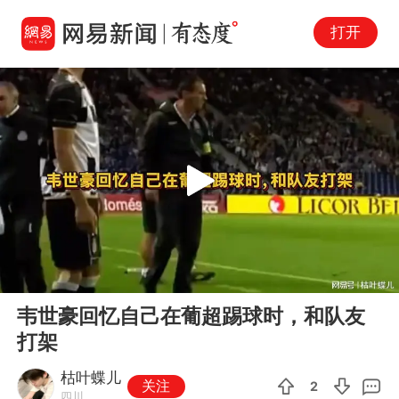
打开
Play
00:00
01:03
En
韦世豪回忆自己在葡超踢球时，和队友
fu
打架
枯叶蝶儿
关注
2
四川