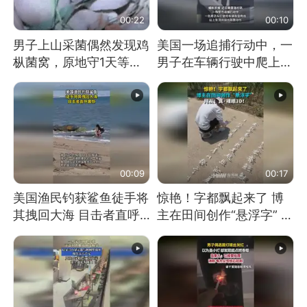
00:22
00:10
男子上山采菌偶然发现鸡
美国一场追捕行动中，一
枞菌窝，原地守1天等它
男子在车辆行驶中爬上车
长大：挖了140多朵
顶跳舞。（新京报）
00:09
00:17
美国渔民钓获鲨鱼徒手将
惊艳！字都飘起来了 博
其拽回大海 目击者直呼
主在田间创作“悬浮字” 网
震惊 （视频来源：参考
友：真·裸眼3D！
消息）