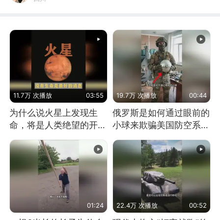
11.7万 次播放
03:55
19.7万 次播放
00:44
为什么说火星上发现生
俄罗斯是如何通过眼前的
命，将是人类绝望的开
小球来欺骗美国防空系统
始？
的
01:24
22.4万 次播放
00:52