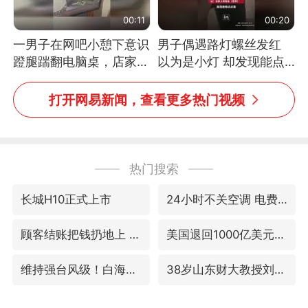
00:11
00:20
一男子在网吧小憩下意识
男子偶遇路灯螺丝发红
蹬腿踹翻电脑桌，店家3
以为是小灯 却发现能点
台显示器与机械臂损坏
燃香烟 当事人：已报警
处理
打开网易新闻，查看更多热门视频
热门搜索
长城H10正式上市
24小时不关空调 电费反而更低？
顾客结账把钱扔地上 服务员霸气扔回
美国退回1000亿美元关税
维持强台风级！白海豚直奔华东沿海
38岁山东财大教授刘海明逝世