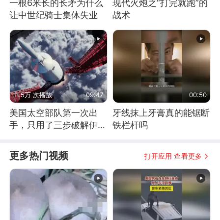
一根6米长的长矛为什么
现代火炮之“打完就跑”的
让中世纪骑士集体失业
战术
11.5万 次播放
09:47
00:50
美国太空部队第一次出
牙线抹上牙膏真的能锯断
手，只用了三步破解伊朗
铁栏杆吗
防空
更多热门视频
打开应用 查看更多