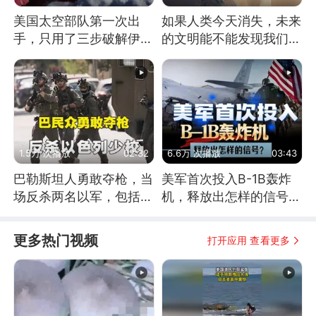
美国太空部队第一次出
如果人类今天消失，未来
手，只用了三步破解伊朗
的文明能不能发现我们存
防空
在过？
1.5万 次播放
02:32
6.6万 次播放
03:43
巴勒斯坦人勇敢夺枪，当
美军首次投入B-1B轰炸
场反杀两名以军，包括一
机，释放出怎样的信号？
名少校
为何伊朗拦不住？
更多热门视频
打开应用 查看更多