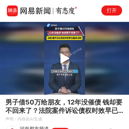
打开
Play
00:00
00:40
En
男子借50万给朋友，12年没催债 钱却要
fu
不回来了？法院案件诉讼债权时效早已
届满 驳回
声明：内容由AI生成
河南都市频道