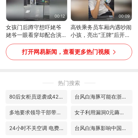
00:12
00:09
女孩门后蹲守想吓姥爷
高铁乘务员车厢内遇吵闹
姥爷一眼看穿却配合演出
小孩，亮出“王牌”后开启
网友：姥爷的演技我打满
一键静音
分
打开网易新闻，查看更多热门视频
热门搜索
80后女柜员逆袭成4200亿银行副行长
台风白海豚可能在浙闽沿海登陆
多地要求领导干部带头休假
女子利用漏洞0元薅走3000多件家电
24小时不关空调 电费会更低吗
台风白海豚影响中国已成定局