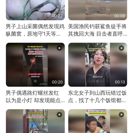
00:22
00:09
男子上山采菌偶然发现鸡
美国渔民钓获鲨鱼徒手将
枞菌窝，原地守1天等它
其拽回大海 目击者直呼
长大：挖了140多朵
震惊 （视频来源：参考
消息）
00:20
00:13
男子偶遇路灯螺丝发红
东北女子到山西玩错过饭
以为是小灯 却发现能点
点，找了十几个饭馆都没
燃香烟 当事人：已报警
开门：午休到几点
处理