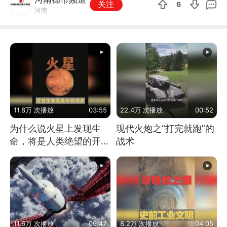
关注
6
河南
11.8万 次播放
03:55
22.4万 次播放
00:52
为什么说火星上发现生
现代火炮之“打完就跑”的
命，将是人类绝望的开
战术
始？
11.6万 次播放
09:47
8.2万 次播放
04:05