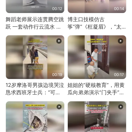
00:12
00:14
舞蹈老师展示连贯腾空跳
博主口技模仿古
跃 一套动作行云流水 节
筝“弹”《枉凝眉》，“太
奏感拉满 网友：怎么做
像了～你是吃古筝长大的
到又舞又武的？
吗？”“或将成为首位考级
不带古筝的选手。”（来
源：新华每日电讯）
00:19
00:17
12岁摩洛哥男孩边境哭泣
姐姐的“硬核教育”，用黄
恳求西班牙士兵：“可不
瓜向弟弟演示“门夹手”，
可以不要把我遣返回国”
网友：果然言传不如身
教！