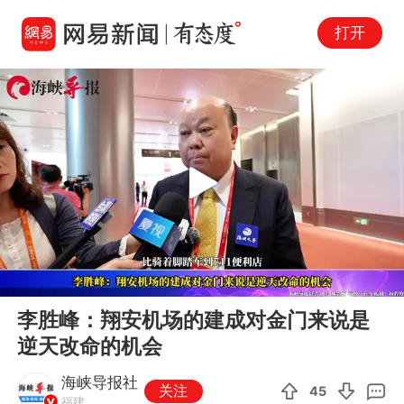
打开
Play
00:00
01:00
En
李胜峰：翔安机场的建成对金门来说是
fu
逆天改命的机会
海峡导报社
关注
45
福建