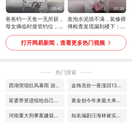
00:42
00:36
爸爸钓一天鱼一无所获，
发泡水泥填不满，装修师
母女俩临时接管钓位，用
傅检查发现漏到楼下：出
玩具鱼竿钓上大鱼
风口未延伸到外墙
打开网易新闻，查看更多热门视频
热门搜索
西湖突现狂风暴雨 游客瞬间被浇透
金饰克价一夜涨回1300元
富婆带资进组给自己硬加60多场吻戏
黄金创今年来最大单周涨幅
河南重大刑事案嫌疑人落网
知名编剧汪海林被实名举报偷税漏税