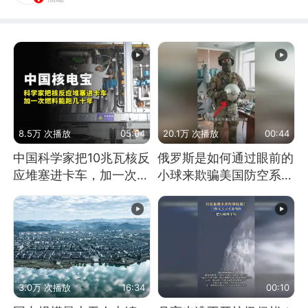
8.5万 次播放
05:04
20.1万 次播放
00:44
中国科学家把10兆瓦核反
俄罗斯是如何通过眼前的
应堆塞进卡车，加一次燃
小球来欺骗美国防空系统
料能跑几十年
的
3.0万 次播放
16:34
00:10