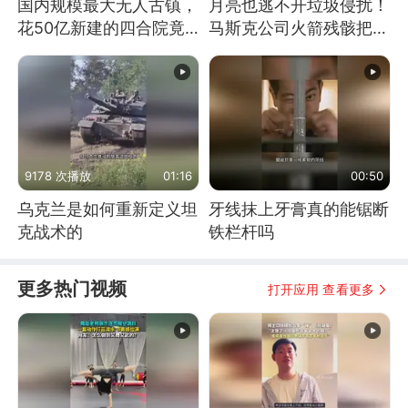
国内规模最大无人古镇，
月亮也逃不开垃圾侵扰！
花50亿新建的四合院竟
马斯克公司火箭残骸把月
没人住，发生了啥
球撞个坑
9178 次播放
01:16
00:50
乌克兰是如何重新定义坦
牙线抹上牙膏真的能锯断
克战术的
铁栏杆吗
更多热门视频
打开应用 查看更多