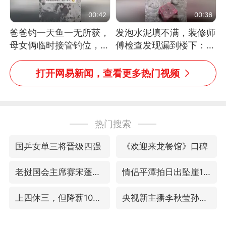
00:42
00:36
爸爸钓一天鱼一无所获，
发泡水泥填不满，装修师
母女俩临时接管钓位，用
傅检查发现漏到楼下：出
玩具鱼竿钓上大鱼
风口未延伸到外墙
打开网易新闻，查看更多热门视频
热门搜索
国乒女单三将晋级四强
《欢迎来龙餐馆》口碑
老挝国会主席赛宋蓬逝世
情侣平潭拍日出坠崖1死1伤
上四休三，但降薪1000元，你接受吗？
央视新主播李秋莹孙亚鹏亮相