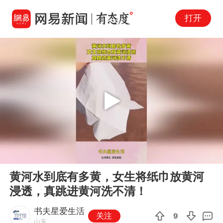
打开
Play
00:00
00:12
En
黄河水到底有多黄，女生将纸巾放黄河
fu
浸透，真跳进黄河洗不清！
书夫星爱生活
关注
9
山东