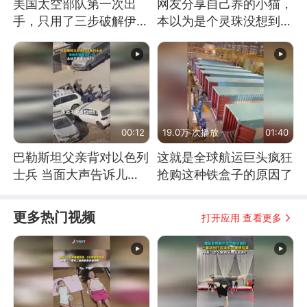
美国太空部队第一次出
网友分享自己养的小猫，
手，只用了三步破解伊朗
本以为是个灵珠没想到是
防空
魔丸
00:12
19.0万 次播放
01:40
巴勒斯坦父亲背对以色列
这就是全球航运巨头疯狂
士兵 当面大声告诉儿
抢购这种铁盒子的原因了
子：永远不要害怕他们！
更多热门视频
打开应用 查看更多