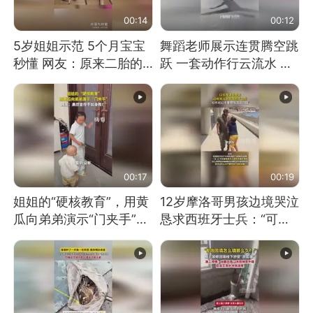
00:14
00:12
5岁姐姐示范 5个月宝宝
舞蹈老师展示连贯腾空跳
秒懂 网友：原来二胎的
跃 一套动作行云流水 节
快乐长这样
奏感拉满 网友：怎么做
到又舞又武的？
00:17
00:19
姐姐的“硬核教育”，用黄
12岁摩洛哥男孩边境哭泣
瓜向弟弟演示“门夹手”，
恳求西班牙士兵：“可不
网友：果然言传不如身
可以不要把我遣返回国”
教！