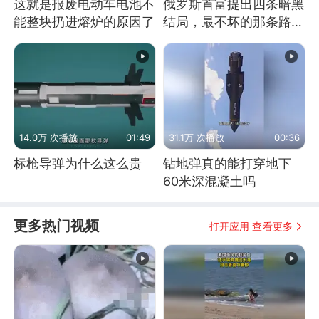
这就是报废电动车电池不
俄罗斯首富提出四条暗黑
能整块扔进熔炉的原因了
结局，最不坏的那条路是
通向东方
14.0万 次播放
01:49
31.1万 次播放
00:36
标枪导弹为什么这么贵
钻地弹真的能打穿地下
60米深混凝土吗
更多热门视频
打开应用 查看更多