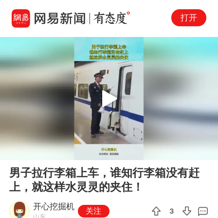
打开
Play
00:00
00:10
En
男子拉行李箱上车，谁知行李箱没有赶
fu
上，就这样水灵灵的夹住！
开心挖掘机
关注
3
山东