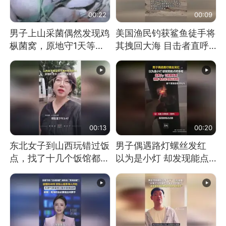
00:22
00:09
男子上山采菌偶然发现鸡
美国渔民钓获鲨鱼徒手将
枞菌窝，原地守1天等它
其拽回大海 目击者直呼
长大：挖了140多朵
震惊 （视频来源：参考
消息）
00:13
00:20
东北女子到山西玩错过饭
男子偶遇路灯螺丝发红
点，找了十几个饭馆都没
以为是小灯 却发现能点
开门：午休到几点
燃香烟 当事人：已报警
处理