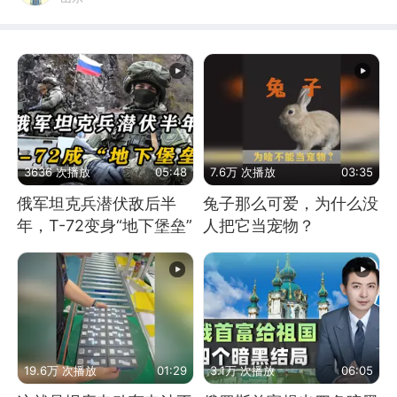
3636 次播放
05:48
7.6万 次播放
03:35
俄军坦克兵潜伏敌后半
兔子那么可爱，为什么没
年，T-72变身“地下堡垒”
人把它当宠物？
19.6万 次播放
01:29
3.1万 次播放
06:05