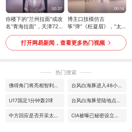
00:37
00:14
你楼下的“兰州拉面”或改
博主口技模仿古
名“青海拉面”，天津72家
筝“弹”《枉凝眉》，“太
面馆已集体更换招牌
像了～你是吃古筝长大的
吗？”“或将成为首位考级
打开网易新闻，查看更多热门视频
不带古筝的选手。”（来
源：新华每日电讯）
热门搜索
佛得角门将亮相智利俱乐部主场
台风白海豚进入48小时警戒线
U17国足1分钟轰2球
台风白海豚登陆地点更新
中方回应是否开采太平洋海底稀土资源
CIA被曝已秘密设立古巴工作组