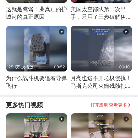
这就是鹰酱工业真正的护
美国太空部队第一次出
城河的真正原因
手，只用了三步破解伊朗
防空
25.1万 次播放
00:52
00:10
为什么战斗机要追着导弹
月亮也逃不开垃圾侵扰！
飞行
马斯克公司火箭残骸把月
球撞个坑
更多热门视频
打开应用 查看更多