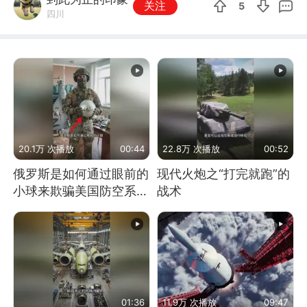
关注
5
四川
20.1万 次播放
00:44
22.8万 次播放
00:52
俄罗斯是如何通过眼前的
现代火炮之“打完就跑”的
小球来欺骗美国防空系统
战术
的
01:36
11.9万 次播放
09:47