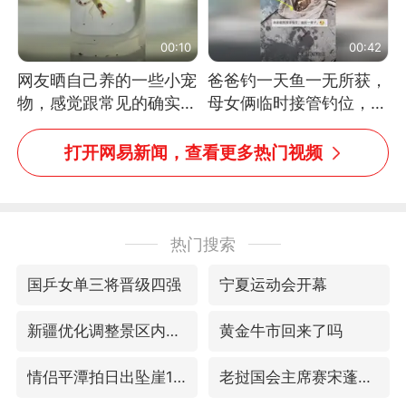
00:10
00:42
网友晒自己养的一些小宠
爸爸钓一天鱼一无所获，
物，感觉跟常见的确实有
母女俩临时接管钓位，用
些不一样
玩具鱼竿钓上大鱼
打开网易新闻，查看更多热门视频
热门搜索
国乒女单三将晋级四强
宁夏运动会开幕
新疆优化调整景区内自驾服务费
黄金牛市回来了吗
情侣平潭拍日出坠崖1死1伤
老挝国会主席赛宋蓬逝世