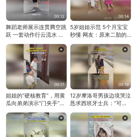
00:12
00:14
舞蹈老师展示连贯腾空跳
5岁姐姐示范 5个月宝宝
跃 一套动作行云流水 节
秒懂 网友：原来二胎的
奏感拉满 网友：怎么做
快乐长这样
到又舞又武的？
00:17
00:19
姐姐的“硬核教育”，用黄
12岁摩洛哥男孩边境哭泣
瓜向弟弟演示“门夹手”，
恳求西班牙士兵：“可不
网友：果然言传不如身
可以不要把我遣返回国”
教！