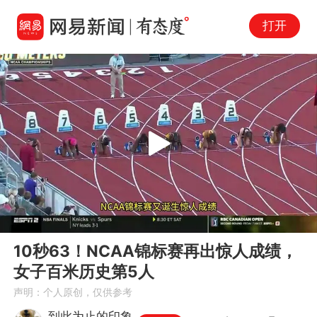
打开
Play
00:00
00:26
En
10秒63！NCAA锦标赛再出惊人成绩，
fu
女子百米历史第5人
声明：个人原创，仅供参考
到此为止的印象