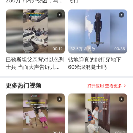
250万？内外交困，乌克
飞行
兰这下真没人了！
00:12
32.5万 次播放
00:36
巴勒斯坦父亲背对以色列
钻地弹真的能打穿地下
士兵 当面大声告诉儿
60米深混凝土吗
子：永远不要害怕他们！
更多热门视频
打开应用 查看更多
00:14
00:17