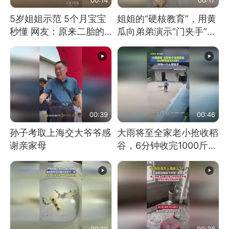
5岁姐姐示范 5个月宝宝
姐姐的“硬核教育”，用黄
秒懂 网友：原来二胎的
瓜向弟弟演示“门夹手”，
快乐长这样
网友：果然言传不如身
教！
00:39
00:46
孙子考取上海交大爷爷感
大雨将至全家老小抢收稻
谢亲家母
谷，6分钟收完1000斤，
没有一个人掉链子
00:10
00:36