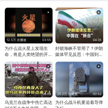
12.5万 次播放
03:55
04:35
为什么说火星上发现生
封锁海峡不管用了？伊朗
命，将是人类绝望的开
媒体罕见反思：中国到底
始？
是不是在"拆台"
08:09
25.2万 次播放
00:52
乌克兰在战争中伤亡高达
为什么战斗机要追着导弹