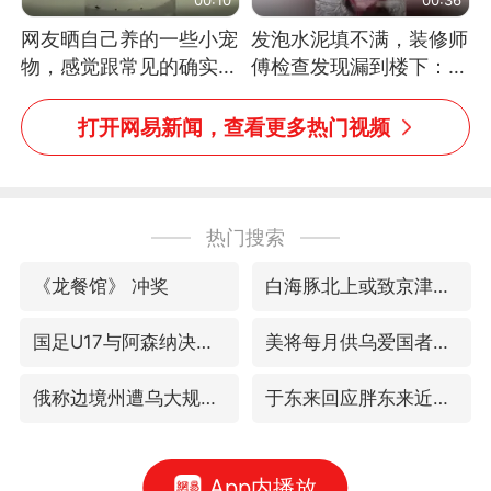
网友晒自己养的一些小宠
发泡水泥填不满，装修师
物，感觉跟常见的确实有
傅检查发现漏到楼下：出
些不一样
风口未延伸到外墙
打开网易新闻，查看更多热门视频
热门搜索
《龙餐馆》 冲奖
白海豚北上或致京津冀暴雨
国足U17与阿森纳决赛取消 并列冠军
美将每月供乌爱国者拦截导弹
俄称边境州遭乌大规模袭击已致13伤
于东来回应胖东来近25年老店年底关闭
App内播放