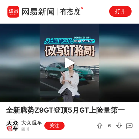
打开
Play
00:00
04:59
En
全新腾势Z9GT登顶5月GT上险量第一
fu
大众侃车
关注
6
四川