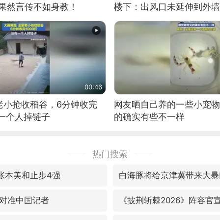
：果然言传不如身教！
楼下：出风口未延伸到外墙
00:46
老小抢收稻谷，6分钟收完
网友晒自己养的一些小宠物
有一个人掉链子
的确实有些不一样
热门搜索
敌张本美和止步4强
白海豚将给京津冀带来大暴
对准中国记者
《披荆斩棘2026》阵容官