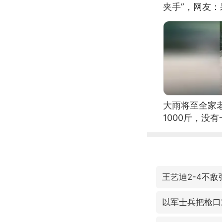
夹手”，网友
大雨将至全家
1000斤，没
王艺迪2-4不
以军士兵把枪口