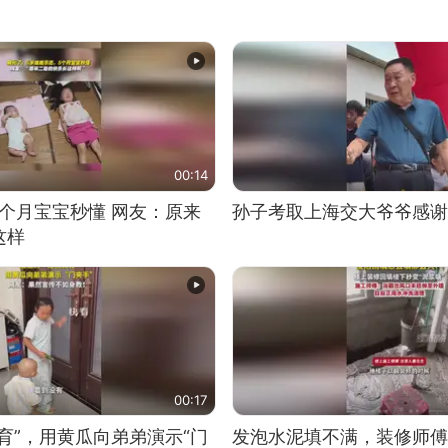
00:14
5个月宝宝秒懂 网友：原来
孙子考取上海交大爷爷感谢
这样
00:17
育”，用黄瓜向弟弟演示“门
发泡水泥填不满，装修师傅