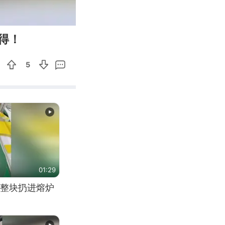
00:11
Enter
得！
fullscreen
5
01:29
整块扔进熔炉