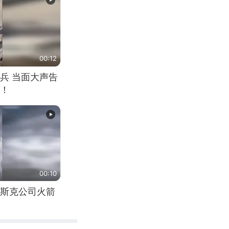
00:12
兵 当面大声告
！
00:10
斯克公司火箭