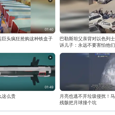
01:40
运巨头疯狂抢购这种铁盒子
巴勒斯坦父亲背对以色列士
诉儿子：永远不要害怕他们
01:49
么这么贵
月亮也逃不开垃圾侵扰！马
残骸把月球撞个坑