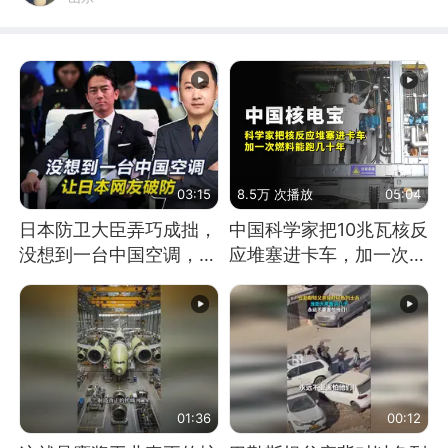
03:15
8.5万 次播放
05:04
日本防卫大臣弄巧成拙，
中国科学家把10兆瓦核反
没想到一台中国空调，让
应堆塞进卡车，加一次燃
日本网友破防
料能跑几十年
01:36
00:12