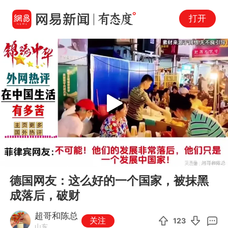
打开
Play
00:00
01:10
En
德国网友：这么好的一个国家，被抹黑
fu
成落后，破财
超哥和陈总
关注
123
山东