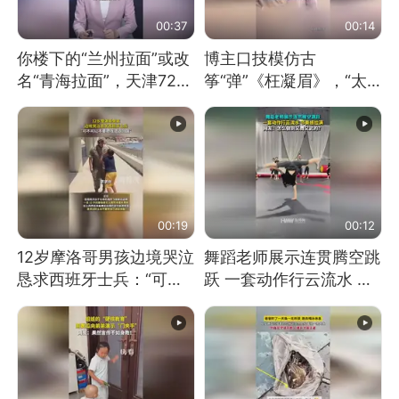
00:37
00:14
你楼下的“兰州拉面”或改
博主口技模仿古
名“青海拉面”，天津72家
筝“弹”《枉凝眉》，“太
面馆已集体更换招牌
像了～你是吃古筝长大的
吗？”“或将成为首位考级
不带古筝的选手。”（来
源：新华每日电讯）
00:19
00:12
12岁摩洛哥男孩边境哭泣
舞蹈老师展示连贯腾空跳
恳求西班牙士兵：“可不
跃 一套动作行云流水 节
可以不要把我遣返回国”
奏感拉满 网友：怎么做
到又舞又武的？