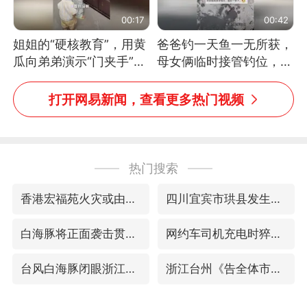
00:17
00:42
姐姐的“硬核教育”，用黄
爸爸钓一天鱼一无所获，
瓜向弟弟演示“门夹手”，
母女俩临时接管钓位，用
网友：果然言传不如身
玩具鱼竿钓上大鱼
教！
打开网易新闻，查看更多热门视频
热门搜索
香港宏福苑火灾或由烟头引起
四川宜宾市珙县发生3.4级地震
白海豚将正面袭击贯穿浙江
网约车司机充电时猝死保险拒赔
台风白海豚闭眼浙江上海处于危险半圆
浙江台州《告全体市民书》