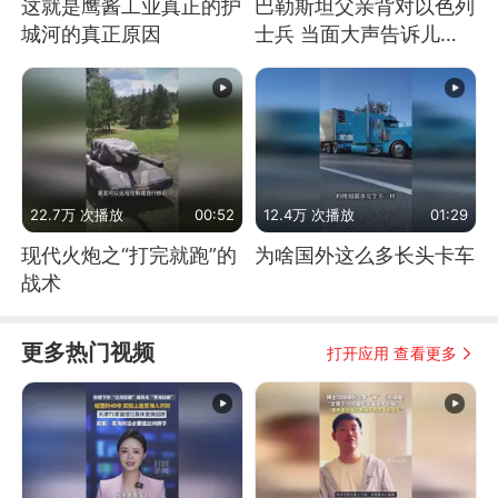
这就是鹰酱工业真正的护
巴勒斯坦父亲背对以色列
城河的真正原因
士兵 当面大声告诉儿
子：永远不要害怕他们！
22.7万 次播放
00:52
12.4万 次播放
01:29
现代火炮之“打完就跑”的
为啥国外这么多长头卡车
战术
更多热门视频
打开应用 查看更多