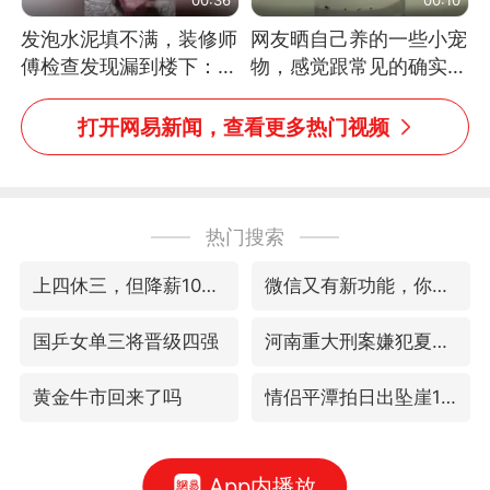
发泡水泥填不满，装修师
网友晒自己养的一些小宠
傅检查发现漏到楼下：出
物，感觉跟常见的确实有
风口未延伸到外墙
些不一样
打开网易新闻，查看更多热门视频
热门搜索
上四休三，但降薪1000元，你接受吗？
微信又有新功能，你可以“撤回”你的撤回了！
国乒女单三将晋级四强
河南重大刑案嫌犯夏某钢落网
黄金牛市回来了吗
情侣平潭拍日出坠崖1死1伤
App内播放