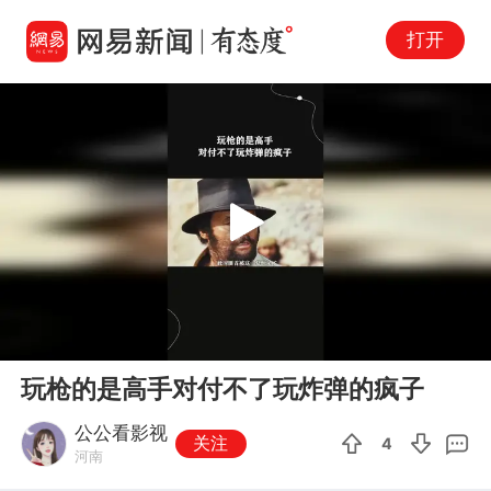
打开
Play
00:00
01:02
En
玩枪的是高手对付不了玩炸弹的疯子
fu
公公看影视
关注
4
河南