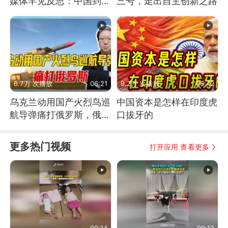
媒体罕见反思：中国到底
三号，走出自主创新之路
是不是在"拆台"
6.7万 次播放
06:21
9.2万 次播放
06:42
乌克兰动用国产火烈鸟巡
中国资本是怎样在印度虎
航导弹痛打俄罗斯，俄军
口拔牙的
为什么没能拦截？
更多热门视频
打开应用 查看更多
00:14
00:12