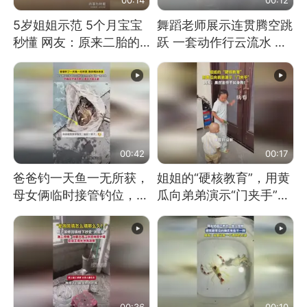
5岁姐姐示范 5个月宝宝
舞蹈老师展示连贯腾空跳
秒懂 网友：原来二胎的
跃 一套动作行云流水 节
快乐长这样
奏感拉满 网友：怎么做
到又舞又武的？
00:42
00:17
爸爸钓一天鱼一无所获，
姐姐的“硬核教育”，用黄
母女俩临时接管钓位，用
瓜向弟弟演示“门夹手”，
玩具鱼竿钓上大鱼
网友：果然言传不如身
教！
00:36
00:10