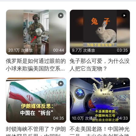
20.1万 次播放
00:44
9.7万 次播放
03:35
俄罗斯是如何通过眼前的
兔子那么可爱，为什么没
小球来欺骗美国防空系统
人把它当宠物？
的
04:35
10.0万 次播放
04:33
封锁海峡不管用了？伊朗
不走美国老路！中国神光