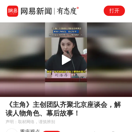
打开
Play
00:00
00:32
En
《主角》主创团队齐聚北京座谈会，解
fu
读人物角色、幕后故事！
声明：取材网络，谨慎辨别
重庆视点