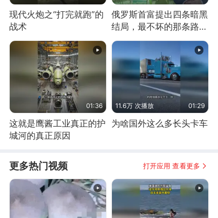
现代火炮之“打完就跑”的
俄罗斯首富提出四条暗黑
战术
结局，最不坏的那条路是
通向东方
01:36
11.6万 次播放
01:29
这就是鹰酱工业真正的护
为啥国外这么多长头卡车
城河的真正原因
更多热门视频
打开应用 查看更多