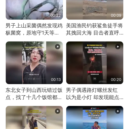
00:22
00:09
男子上山采菌偶然发现鸡
美国渔民钓获鲨鱼徒手将
枞菌窝，原地守1天等它
其拽回大海 目击者直呼
长大：挖了140多朵
震惊 （视频来源：参考
消息）
00:13
00:20
东北女子到山西玩错过饭
男子偶遇路灯螺丝发红
点，找了十几个饭馆都没
以为是小灯 却发现能点
开门：午休到几点
燃香烟 当事人：已报警
处理