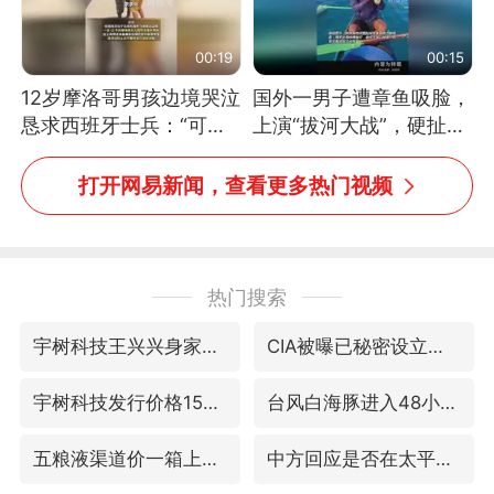
00:19
00:15
12岁摩洛哥男孩边境哭泣
国外一男子遭章鱼吸脸，
恳求西班牙士兵：“可不
上演“拔河大战”，硬扯加
可以不要把我遣返回国”
铁棒敲打方才挣脱
打开网易新闻，查看更多热门视频
热门搜索
宇树科技王兴兴身家有望超200亿元
CIA被曝已秘密设立古巴工作组
宇树科技发行价格150.80元/股
台风白海豚进入48小时警戒线
五粮液渠道价一箱上涨近百元
中方回应是否在太平洋海底开采稀土