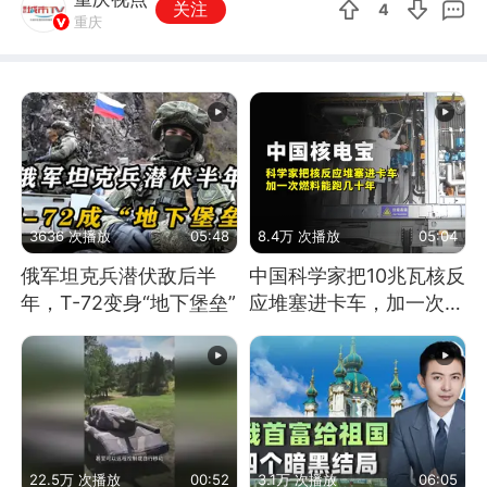
关注
4
重庆
3636 次播放
05:48
8.4万 次播放
05:04
俄军坦克兵潜伏敌后半
中国科学家把10兆瓦核反
年，T-72变身“地下堡垒”
应堆塞进卡车，加一次燃
料能跑几十年
22.5万 次播放
00:52
3.1万 次播放
06:05