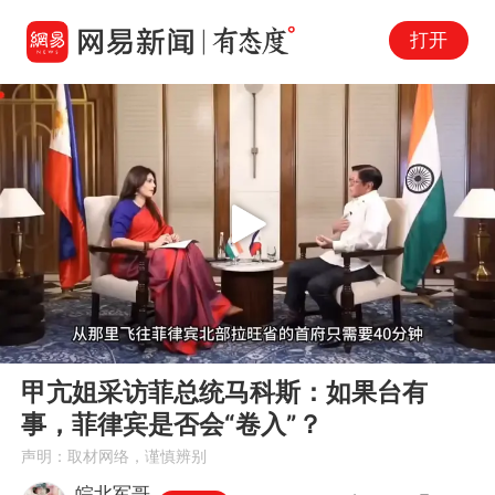
打开
Play
00:00
02:10
En
甲亢姐采访菲总统马科斯：如果台有
fu
事，菲律宾是否会“卷入”？
声明：取材网络，谨慎辨别
皖北军哥