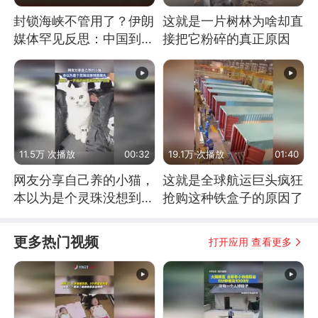
封锁海峡不管用了？伊朗
这就是一片树林为啥却直
媒体罕见反思：中国到底
接把它粉碎的真正原因
是不是在"拆台"
11.5万 次播放
00:32
19.1万 次播放
01:40
网友分享自己养的小猫，
这就是全球航运巨头疯狂
本以为是个灵珠没想到是
抢购这种铁盒子的原因了
魔丸
更多热门视频
打开应用 查看更多