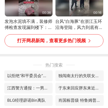
00:36
00:16
发泡水泥填不满，装修师
台风“白海豚”在浙江玉环
傅检查发现漏到楼下：出
沿海登陆，风力到底有多
风口未延伸到外墙
大？记者腰上拴着安全
绳，依然站不稳
打开网易新闻，查看更多热门视频
热门搜索
以拒绝“和平委员会”的加沙和平计划
独闯南太行的失联女生最后轨迹已确认
江西警方通报：一男子酒驾致7人受伤
于东来回应胖东来近25年老店年底关闭
BLG经理辟谣Bin离队
肖国栋晋级 特鲁姆普爆冷出局