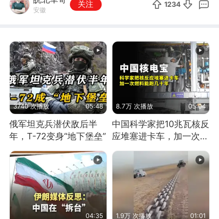
关注
1234
安徽
3740 次播放
05:48
8.7万 次播放
05:04
俄军坦克兵潜伏敌后半
中国科学家把10兆瓦核反
年，T-72变身“地下堡垒”
应堆塞进卡车，加一次燃
料能跑几十年
04:35
1.9万 次播放
01:01