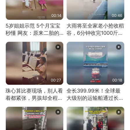
00:14
00:46
5岁姐姐示范 5个月宝宝
大雨将至全家老小抢收稻
秒懂 网友：原来二胎的
谷，6分钟收完1000斤，
快乐长这样
没有一个人掉链子
00:27
00:18
珠心算比赛现场，别人看
全长399.99米！全球最
着都紧张，男孩却全程气
大级别的运输船通过长江
定神闲、从容作答，最终
大桥这一幕，太震撼了！
拿下冠军。网友：这淡定
的样子，一看就是有实
力！（人民日报）