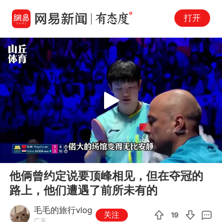
打开
Play
00:00
04:53
En
他俩曾约定说要顶峰相见，但在夺冠的
fu
路上，他们遭遇了前所未有的
毛毛的旅行vlog
关注
19
广东