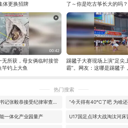
集体更换招牌
了～你是吃古筝长大的吗？
位考级不带古筝的选手。”
日电讯）
00:42
一无所获，母女俩临时接管
踢毽子大赛现场上演“足尖
鱼竿钓上大鱼
霸”。网友：这哪是踢毽子
现场！#睡个好觉
热门搜索
福建省泉州市委书记张毅恭接受纪律审查和监察调查
“今天得有40℃了吧 为啥还
能一体化产业园量产
U17国足点球大战淘汰河床