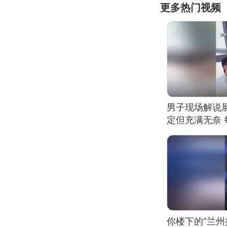
更多热门视频
男子现场解说
定但充满无奈 
有瑕疵 网友：
我没绷住
你楼下的“兰州