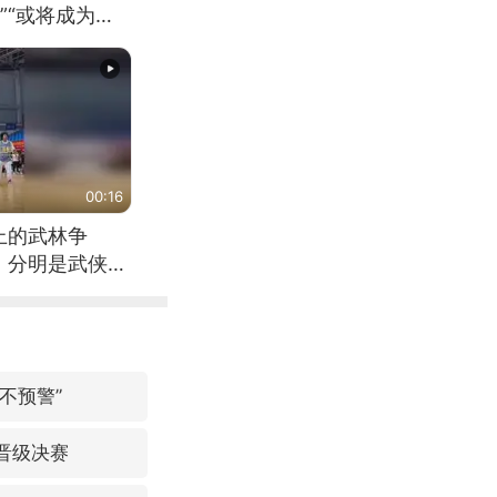
”“或将成为首
（来源：新华每
00:16
上的武林争
，分明是武侠片
不预警”
晋级决赛