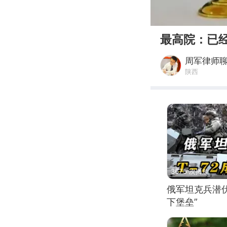
00:00
最高院：已
周军律师
陕西
3675 次播放
俄军坦克兵潜伏
下堡垒”