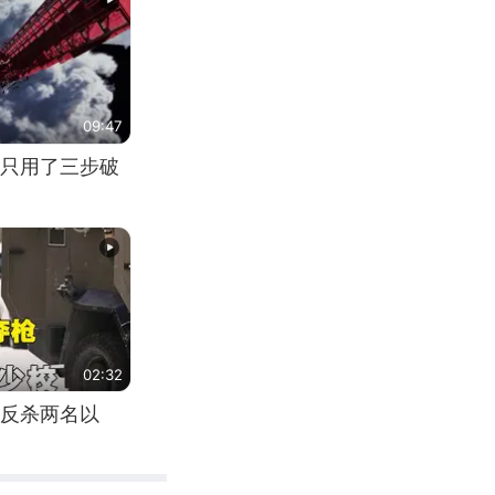
09:47
只用了三步破
02:32
反杀两名以