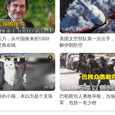
04:37
11.8万 次播放
力，从中国换来的1300
美国太空部队第一次出手，
是救命钱
解伊朗防空
00:32
2.2万 次播放
养的小猫，本以为是个灵珠
巴勒斯坦人勇敢夺枪，当场
军，包括一名少校