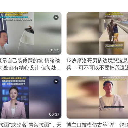
01:05
展示自己装修踩的坑 情绪稳
12岁摩洛哥男孩边境哭泣
每处都有精心设计 但每处都
兵：“可不可以不要把我遣返
一开始我没笑 但看到洗手盆
00:37
拉面”或改名“青海拉面”，天
博主口技模仿古筝“弹”《枉