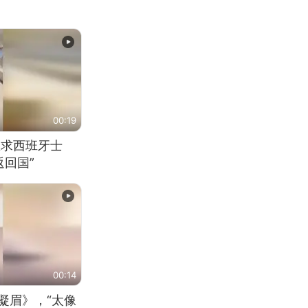
00:19
恳求西班牙士
回国”
00:14
凝眉》，“太像