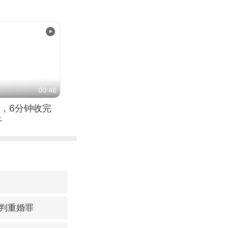
00:46
，6分钟收完
子
判重婚罪