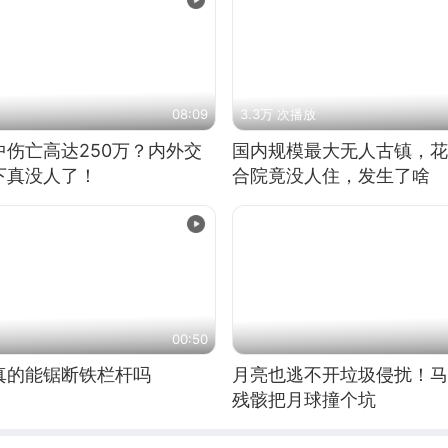
08:09
3.3万 次播放
伤亡高达250万？内外交
国内规模最大无人古镇，花
下真没人了！
合院竟没人住，发生了啥
00:50
真的能锯断铁栏杆吗
月亮也逃不开垃圾侵扰！马
残骸把月球撞个坑