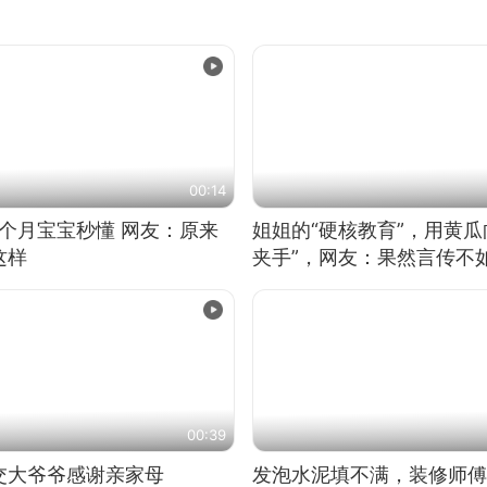
00:14
5个月宝宝秒懂 网友：原来
姐姐的“硬核教育”，用黄瓜
这样
夹手”，网友：果然言传不
00:39
交大爷爷感谢亲家母
发泡水泥填不满，装修师傅