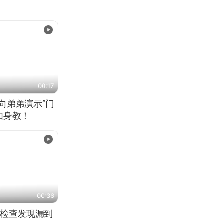
00:17
向弟弟演示“门
如身教！
00:36
检查发现漏到