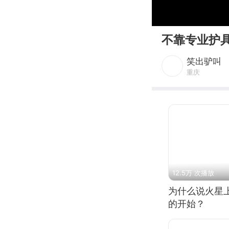
00:00
不靠专业护
笑出驴叫
重庆
12.5万 次播放
为什么说火星
的开始？