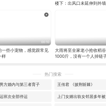
楼下：出风口未延伸到外墙
00:10
的一些小宠物，感觉跟常见
大雨将至全家老小抢收稻谷
一样
1000斤，没有一个人掉链
热门搜索
男方婚内与第三者育子
王传君 《披荆斩棘》
运班次全部停运
上门女婿出轨女邻居多年被