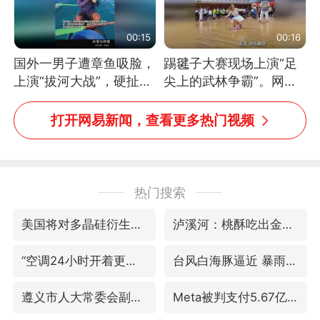
00:15
00:16
国外一男子遭章鱼吸脸，
踢毽子大赛现场上演“足
上演“拔河大战”，硬扯加
尖上的武林争霸”。网
铁棒敲打方才挣脱
友：这哪是踢毽子，分明
是武侠片现场！#睡个好
打开网易新闻，查看更多热门视频
觉
热门搜索
美国将对多晶硅衍生品加征15%关税
泸溪河：桃酥吃出金属牙冠视频不实
“空调24小时开着更省电”不实
台风白海豚逼近 暴雨大暴雨来袭
遵义市人大常委会副主任刘东明被查
Meta被判支付5.67亿美元