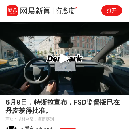
打开
Play
00:00
00:34
En
6月9日，特斯拉宣布，FSD监督版已在
fu
丹麦获得批准。
声明：取材网络，谨慎辨别
不看车bukanche