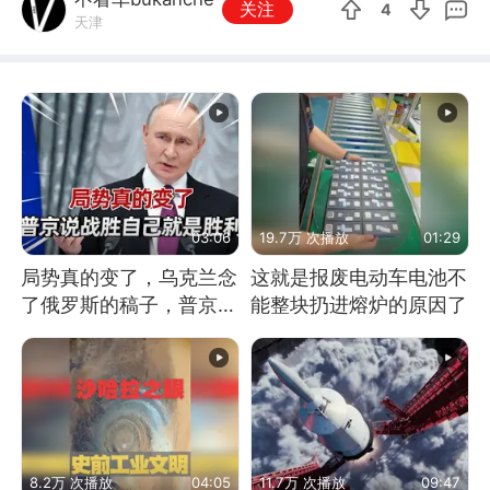
关注
4
天津
03:06
19.7万 次播放
01:29
局势真的变了，乌克兰念
这就是报废电动车电池不
了俄罗斯的稿子，普京说
能整块扔进熔炉的原因了
战胜自己就是胜利
8.2万 次播放
04:05
11.7万 次播放
09:47