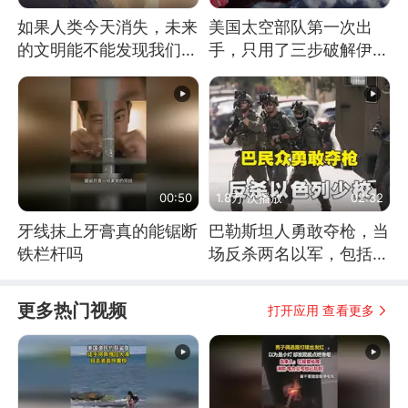
如果人类今天消失，未来
美国太空部队第一次出
的文明能不能发现我们存
手，只用了三步破解伊朗
在过？
防空
00:50
1.8万 次播放
02:32
牙线抹上牙膏真的能锯断
巴勒斯坦人勇敢夺枪，当
铁栏杆吗
场反杀两名以军，包括一
名少校
更多热门视频
打开应用 查看更多