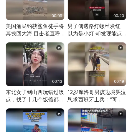
00:09
00:20
美国渔民钓获鲨鱼徒手将
男子偶遇路灯螺丝发红
其拽回大海 目击者直呼
以为是小灯 却发现能点
震惊 （视频来源：参考
燃香烟 当事人：已报警
消息）
处理
00:13
00:19
东北女子到山西玩错过饭
12岁摩洛哥男孩边境哭泣
点，找了十几个饭馆都没
恳求西班牙士兵：“可不
开门：午休到几点
可以不要把我遣返回国”