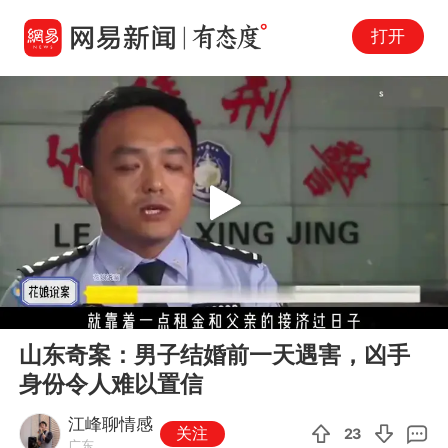
打开
Play
00:00
09:12
En
山东奇案：男子结婚前一天遇害，凶手
fu
身份令人难以置信
江峰聊情感
关注
23
广东