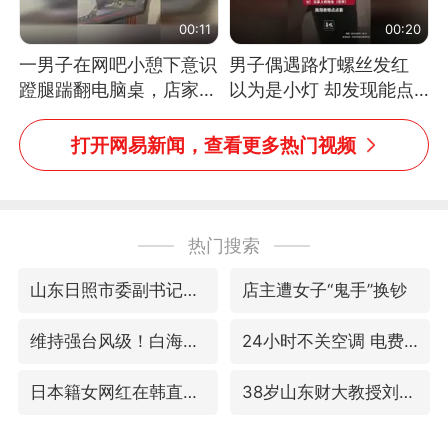
00:11
00:20
一男子在网吧小憩下意识
男子偶遇路灯螺丝发红
蹬腿踹翻电脑桌，店家3
以为是小灯 却发现能点
台显示器与机械臂损坏
燃香烟 当事人：已报警
处理
打开网易新闻，查看更多热门视频
热门搜索
山东日照市委副书记王峰被查
店主遭女子“鬼手”换钞
维持强台风级！白海豚直奔华东沿海
24小时不关空调 电费反而更低？
日本籍女网红在韩直播时自杀身亡
38岁山东财大教授刘海明逝世