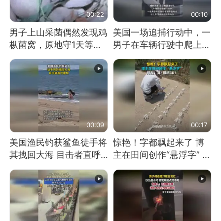
00:22
00:10
男子上山采菌偶然发现鸡
美国一场追捕行动中，一
枞菌窝，原地守1天等它
男子在车辆行驶中爬上车
长大：挖了140多朵
顶跳舞。（新京报）
00:09
00:17
美国渔民钓获鲨鱼徒手将
惊艳！字都飘起来了 博
其拽回大海 目击者直呼
主在田间创作“悬浮字” 网
震惊 （视频来源：参考
友：真·裸眼3D！
消息）