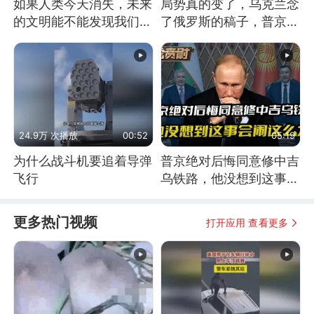
如果人类今天消失，未来
局势真的变了，乌克兰念
的文明能不能发现我们存
了俄罗斯的稿子，普京说
在过？
战胜自己就是胜利
24.9万 次播放
00:52
05:19
为什么战斗机要追着导弹
普京绝对后悔同意修中吉
飞行
乌铁路，他没想到这事会
闹这么大
更多热门视频
打开应用 查看更多