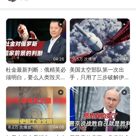
04:26
11.5万 次播放
09:47
杜金最新判断：俄精英必
美国太空部队第一次出
须明白，要么人类毁灭，
手，只用了三步破解伊朗
要么俄毁灭
防空
8.2万 次播放
04:05
03:06