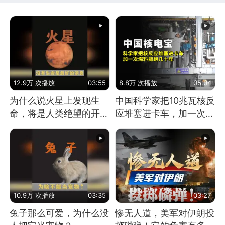
12.9万 次播放
03:55
8.8万 次播放
05:04
为什么说火星上发现生
中国科学家把10兆瓦核反
命，将是人类绝望的开
应堆塞进卡车，加一次燃
始？
料能跑几十年
10.9万 次播放
03:35
03:27
兔子那么可爱，为什么没
惨无人道，美军对伊朗投