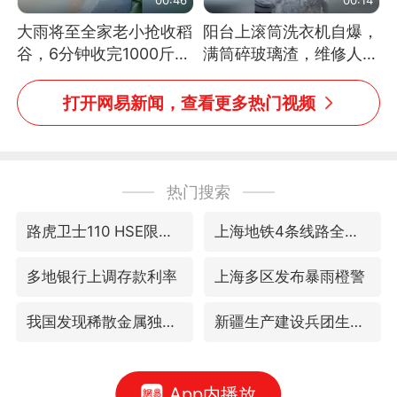
大雨将至全家老小抢收稻
阳台上滚筒洗衣机自爆，
谷，6分钟收完1000斤，
满筒碎玻璃渣，维修人员
没有一个人掉链子
称是人为原因，从未见过
洗衣机自爆
打开网易新闻，查看更多热门视频
热门搜索
路虎卫士110 HSE限时降价
上海地铁4条线路全线停运
多地银行上调存款利率
上海多区发布暴雨橙警
我国发现稀散金属独立新矿物——乌斯河锗矿
新疆生产建设兵团生态环境局原局长被查
App内播放