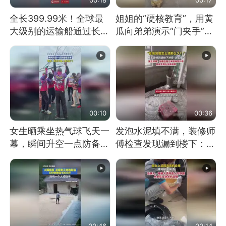
全长399.99米！全球最
姐姐的“硬核教育”，用黄
大级别的运输船通过长江
瓜向弟弟演示“门夹手”，
大桥这一幕，太震撼了！
网友：果然言传不如身
教！
00:10
00:36
女生晒乘坐热气球飞天一
发泡水泥填不满，装修师
幕，瞬间升空一点防备都
傅检查发现漏到楼下：出
没有
风口未延伸到外墙
00:46
00:14