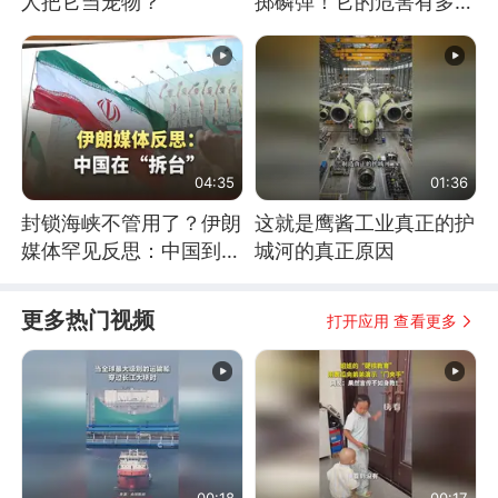
人把它当宠物？
掷磷弹！它的危害有多
大？
04:35
01:36
封锁海峡不管用了？伊朗
这就是鹰酱工业真正的护
媒体罕见反思：中国到底
城河的真正原因
是不是在"拆台"
更多热门视频
打开应用 查看更多
00:18
00:17