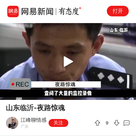
打开
Play
00:00
12:21
En
山东临沂-夜路惊魂
fu
江峰聊情感
关注
9
广东