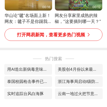
00:16
00:12
华山论“毽”名场面上新！
网友分享家里成熟的辣
网友：毽子不是你踢我
椒，“这要摘到哪一天？”
捡，我踢你捡吗
打开网易新闻，查看更多热门视频
热门搜索
用AI造出新病毒意味着什么
美股创4月份以来最大单周涨幅
泰国校园枪击事件已致8死30余伤
浙江海事局启动Ⅰ级防台应急响应
实时追踪台风白海豚
云南一地过火把节意外灼伤16人