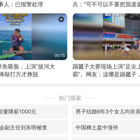
当事人：已报警处理
兵：“可不可以不要把我遣返
00:15
章鱼吸脸，上演“拔河大
踢毽子大赛现场上演“足尖
铁棒敲打方才挣脱
霸”。网友：这哪是踢毽子
现场！#睡个好觉
热门搜索
但要降薪1000元
男子结婚8年3个女儿均非
会副主任刘东明被查
中国稀土盘中涨停