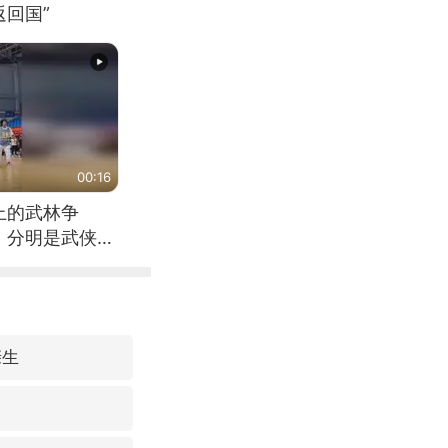
回国”
00:16
上的武林争
，分明是武侠片
亲生