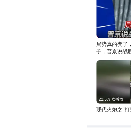
局势真的变了
子，普京说战
22.5万 次播放
现代火炮之“打