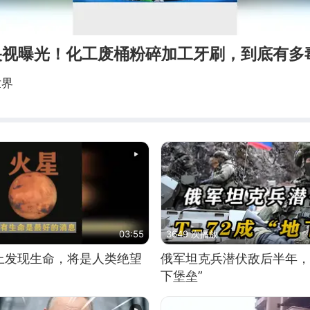
遭央视曝光！化工废桶粉碎加工牙刷，到底有多
世界
03:55
3649 次播放
上发现生命，将是人类绝望
俄军坦克兵潜伏敌后半年，T
下堡垒”