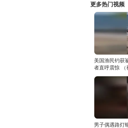
更多热门视频
美国渔民钓获
者直呼震惊 
男子偶遇路灯螺