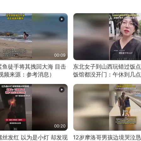
00:09
鲨鱼徒手将其拽回大海 目击
东北女子到山西玩错过饭点
（视频来源：参考消息）
饭馆都没开门：午休到几点
00:20
丝发红 以为是小灯 却发现
12岁摩洛哥男孩边境哭泣