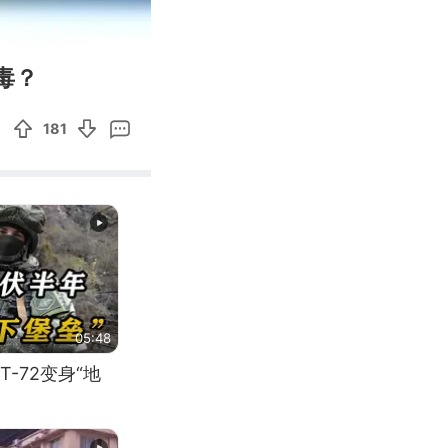
00:30
Enter
毒？
fullscreen
181
05:48
-72变身“地