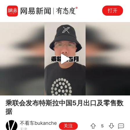
打开
Play
00:00
00:40
En
乘联会发布特斯拉中国5月出口及零售数
fu
据
不看车bukanche
关注
5
天津