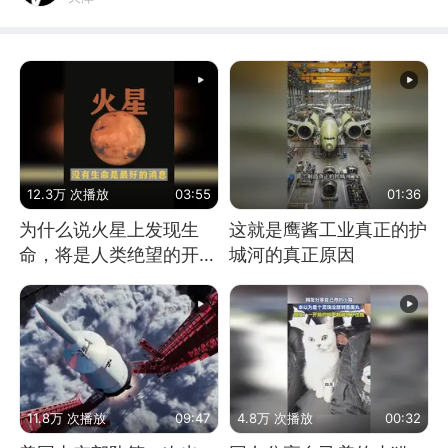
12.3万 次播放
03:55
01:36
为什么说火星上发现生
这就是鹰酱工业真正的护
命，将是人类绝望的开
城河的真正原因
始？
11.8万 次播放
09:47
4.8万 次播放
00:32