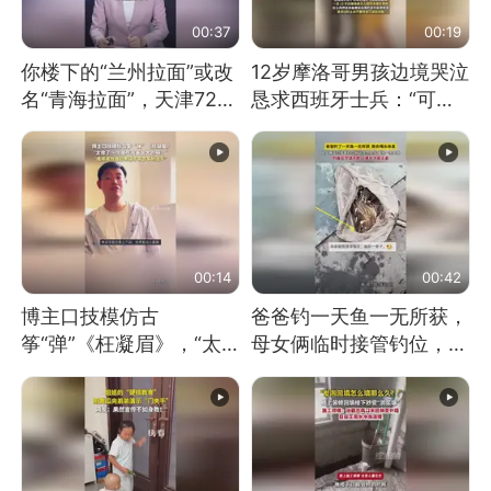
00:37
00:19
你楼下的“兰州拉面”或改
12岁摩洛哥男孩边境哭泣
名“青海拉面”，天津72家
恳求西班牙士兵：“可不
面馆已集体更换招牌
可以不要把我遣返回国”
00:14
00:42
博主口技模仿古
爸爸钓一天鱼一无所获，
筝“弹”《枉凝眉》，“太
母女俩临时接管钓位，用
像了～你是吃古筝长大的
玩具鱼竿钓上大鱼
吗？”“或将成为首位考级
不带古筝的选手。”（来
源：新华每日电讯）