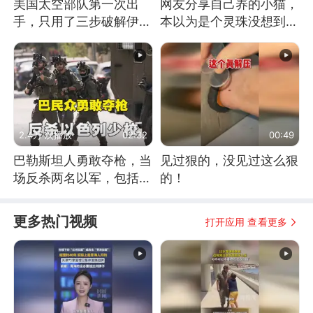
美国太空部队第一次出
网友分享自己养的小猫，
手，只用了三步破解伊朗
本以为是个灵珠没想到是
防空
魔丸
2.4万 次播放
02:32
00:49
巴勒斯坦人勇敢夺枪，当
见过狠的，没见过这么狠
场反杀两名以军，包括一
的！
名少校
更多热门视频
打开应用 查看更多