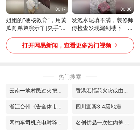
00:17
00:36
姐姐的“硬核教育”，用黄
发泡水泥填不满，装修师
瓜向弟弟演示“门夹手”，
傅检查发现漏到楼下：出
网友：果然言传不如身
风口未延伸到外墙
教！
打开网易新闻，查看更多热门视频
热门搜索
云南一地村民过火把节意外灼伤16人
香港宏福苑火灾或由烟头引起
浙江台州《告全体市民书》
四川宜宾3.4级地震
网约车司机充电时猝死保险拒赔
名创优品一次性内裤 颜面尽失