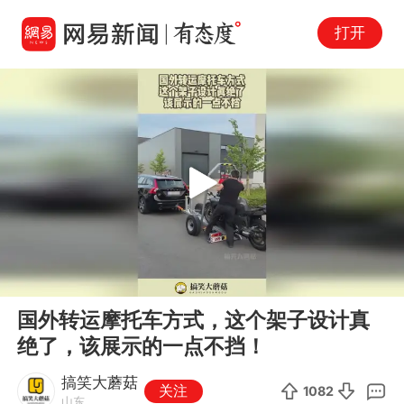
打开
Play
00:00
00:12
En
国外转运摩托车方式，这个架子设计真
fu
绝了，该展示的一点不挡！
搞笑大蘑菇
关注
1082
山东