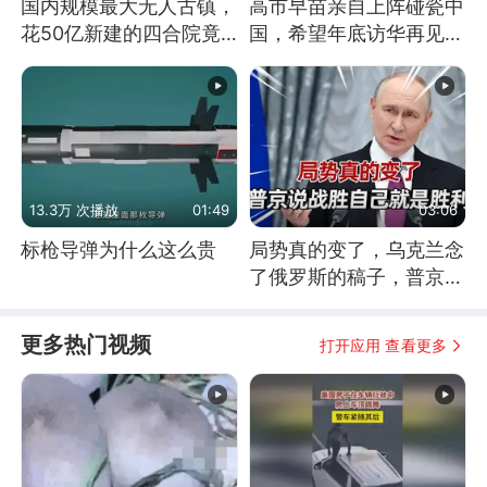
国内规模最大无人古镇，
高市早苗亲自上阵碰瓷中
花50亿新建的四合院竟
国，希望年底访华再见中
没人住，发生了啥
方一面
13.3万 次播放
01:49
03:06
标枪导弹为什么这么贵
局势真的变了，乌克兰念
了俄罗斯的稿子，普京说
战胜自己就是胜利
更多热门视频
打开应用 查看更多