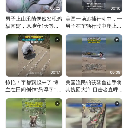
00:22
00:10
男子上山采菌偶然发现鸡
美国一场追捕行动中，一
枞菌窝，原地守1天等它
男子在车辆行驶中爬上车
长大：挖了140多朵
顶跳舞。（新京报）
00:17
00:09
惊艳！字都飘起来了 博
美国渔民钓获鲨鱼徒手将
主在田间创作“悬浮字” 网
其拽回大海 目击者直呼
友：真·裸眼3D！
震惊 （视频来源：参考
消息）