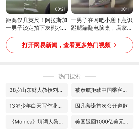
00:21
00:11
距离仅几英尺！阿拉斯加
一男子在网吧小憩下意识
一男子淡定拍下灰熊水中
蹬腿踹翻电脑桌，店家3
捕食鲑鱼全程
台显示器与机械臂损坏
打开网易新闻，查看更多热门视频
热门搜索
38岁山东财大教授刘海明逝世
被泰航拒载中国乘客：免费改签没兑现
13岁少年白天写作业晚上夜市炒粉
因凡蒂诺首次公开道歉
《Monica》填词人黎彼得去世
美国退回1000亿美元关税