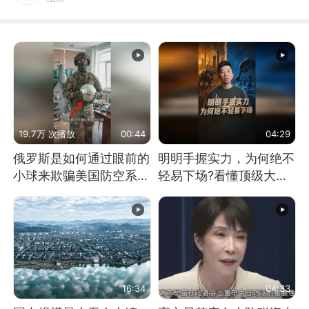
19.7万 次播放
00:44
04:29
俄罗斯是如何通过眼前的
明明手握实力，为何绝不
小球来欺骗美国防空系统
轻易下场?看懂顶级大国
的
谋略
16:34
04:33