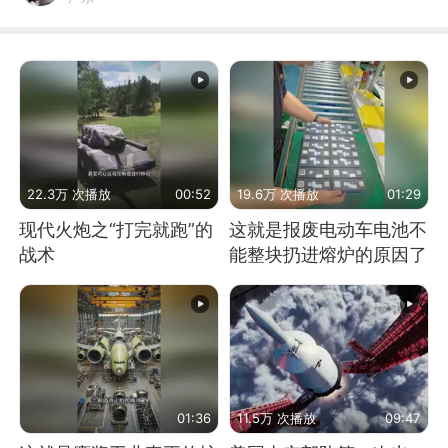
22.3万 次播放
00:52
19.6万 次播放
01:29
现代火炮之“打完就跑”的
这就是报废电动车电池不
战术
能整块扔进熔炉的原因了
01:36
11.5万 次播放
09:47