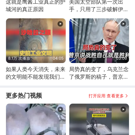
这就是鹰酱工业真正的护
美国太空部队第一次出
城河的真正原因
手，只用了三步破解伊朗
防空
8.1万 次播放
04:05
03:06
如果人类今天消失，未来
局势真的变了，乌克兰念
的文明能不能发现我们存
了俄罗斯的稿子，普京说
在过？
战胜自己就是胜利
更多热门视频
打开应用 查看更多