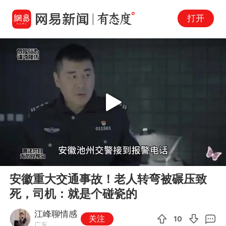
打开
Play
00:00
07:01
En
安徽重大交通事故！老人转弯被碾压致
fu
死，司机：就是个碰瓷的
江峰聊情感
关注
10
广东