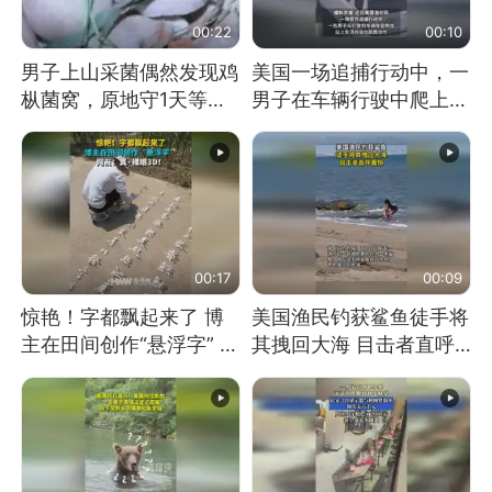
00:22
00:10
男子上山采菌偶然发现鸡
美国一场追捕行动中，一
枞菌窝，原地守1天等它
男子在车辆行驶中爬上车
长大：挖了140多朵
顶跳舞。（新京报）
00:17
00:09
惊艳！字都飘起来了 博
美国渔民钓获鲨鱼徒手将
主在田间创作“悬浮字” 网
其拽回大海 目击者直呼
友：真·裸眼3D！
震惊 （视频来源：参考
消息）