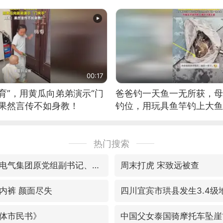
的？
00:17
育”，用黄瓜向弟弟演示“门
爸爸钓一天鱼一无所获，母
：果然言传不如身教！
钓位，用玩具鱼竿钓上大鱼
热门搜索
视频丨中国东方电气集团原党组副书记、董事宋致远被查
周末打虎 宋致远被查
内裤 颜面尽失
四川宜宾市珙县发生3.4级
体市民书》
中国父女泰国骑摩托车坠崖