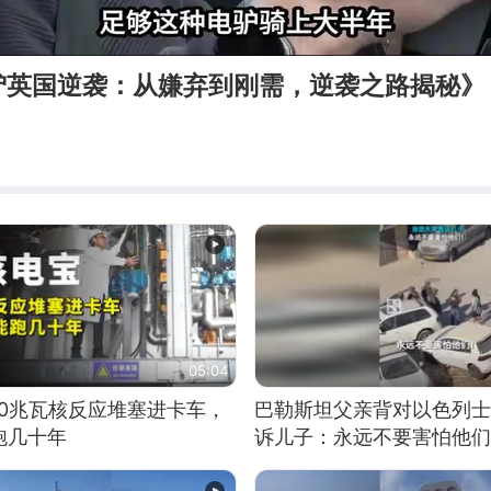
驴英国逆袭：从嫌弃到刚需，逆袭之路揭秘》
05:04
10兆瓦核反应堆塞进卡车，
巴勒斯坦父亲背对以色列士
跑几十年
诉儿子：永远不要害怕他们