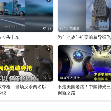
01:29
25.1万 次播放
多长头卡车
为什么战斗机要追着导弹飞
02:32
10.0万 次播放
敢夺枪，当场反杀两名以
不走美国老路！中国神光三
少校
创新之路