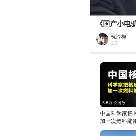
00:00
《国产小电
杭冷梅
山东
8.5万 次播放
中国科学家把
加一次燃料能