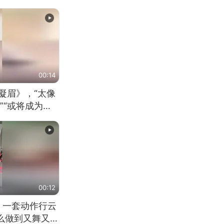
00:14
凝眉》，“太像
”“或将成为首
（来源：新华每
00:12
 一套动作行云
怎么做到又舞又武