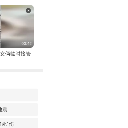
00:42
女俩临时接管
地震
1死1伤