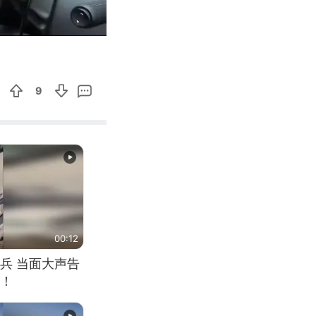
03:29
Enter
fullscreen
9
00:12
兵 当面大声告
！