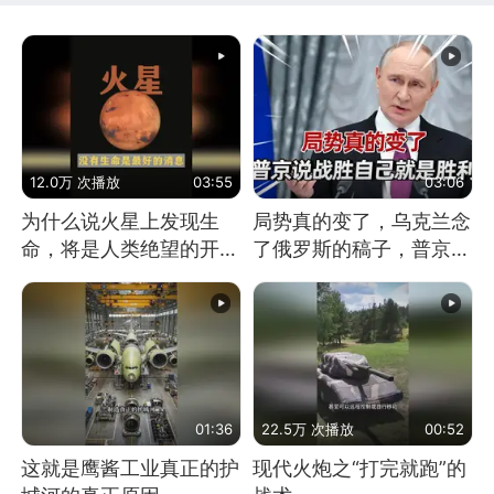
12.0万 次播放
03:55
03:06
为什么说火星上发现生
局势真的变了，乌克兰念
命，将是人类绝望的开
了俄罗斯的稿子，普京说
始？
战胜自己就是胜利
01:36
22.5万 次播放
00:52
这就是鹰酱工业真正的护
现代火炮之“打完就跑”的