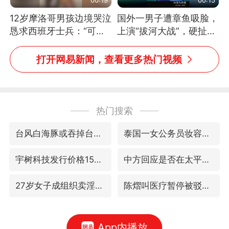
12岁摩洛哥男孩边境哭泣
国外一男子遭章鱼吸脸，
恳求西班牙士兵：“可不
上演“拔河大战”，硬扯加
可以不要把我遣返回国”
铁棒敲打方才挣脱
打开网易新闻，查看更多热门视频
热门搜索
台风白海豚或吞掉台风鲸鱼
泰国一女公务员妆容引争议 本人回应
宇树科技发行价格150.80元/股
中方回应是否在太平洋海底开采稀土
27岁女子成组织卖淫集团主犯被通缉
陈熠叫医疗暂停被驳回 带伤遭逆转
App内播放