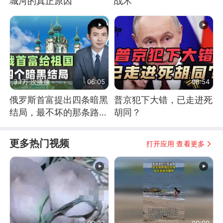
城河的真正原因
战术
3.1万 次播放
06:05
08:54
俄罗斯首富提出四条暗黑
普京犯下大错，已走进死
结局，最不坏的那条路是
胡同？
通向东方
更多热门视频
打开应用 查看更多
00:22
00:09