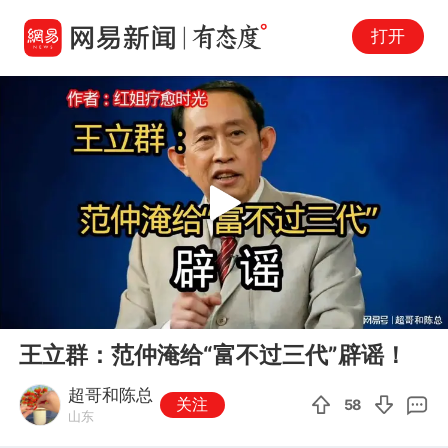
打开
Play
00:00
11:07
En
王立群：范仲淹给“富不过三代”辟谣！
fu
超哥和陈总
关注
58
山东