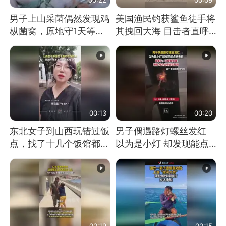
男子上山采菌偶然发现鸡
美国渔民钓获鲨鱼徒手将
枞菌窝，原地守1天等它
其拽回大海 目击者直呼
长大：挖了140多朵
震惊 （视频来源：参考
消息）
00:13
00:20
东北女子到山西玩错过饭
男子偶遇路灯螺丝发红
点，找了十几个饭馆都没
以为是小灯 却发现能点
开门：午休到几点
燃香烟 当事人：已报警
处理
00:19
00:15